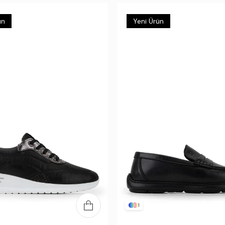
ün
Yeni Ürün
1