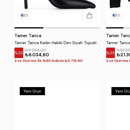
2
2
Tamer Tanca
Tamer Tan
Tamer Tanca Kadın Hakiki Deri Siyah Topuklu Ayakkabı
₺9.284,00
₺32.8
%35
%35
₺6.034,60
₺21.3
2 ve Üzerine Ek %60 İndirim ₺3.713,60
2 ve Üzerine 
Yeni Ürün
Yeni Ür