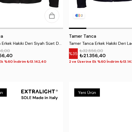
2
ca
Tamer Tanca
Tamer Tanca Erkek Hakiki Deri Siyah Süet Deri Mont
56,00
₺32.856,00
%35
56,40
₺21.356,40
Ek %60 İndirim ₺13.142,40
2 ve Üzerine Ek %60 İndirim ₺13.14
ün
Yeni Ürün