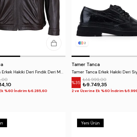
2
ca
Tamer Tanca
Tamer Tanca Erkek Hakiki Deri Fındık Deri Mont
4,00
₺14.999,00
%35
14,10
₺9.749,35
 Ek %60 İndirim ₺6.285,60
2 ve Üzerine Ek %60 İndirim ₺5.99
ün
Yeni Ürün