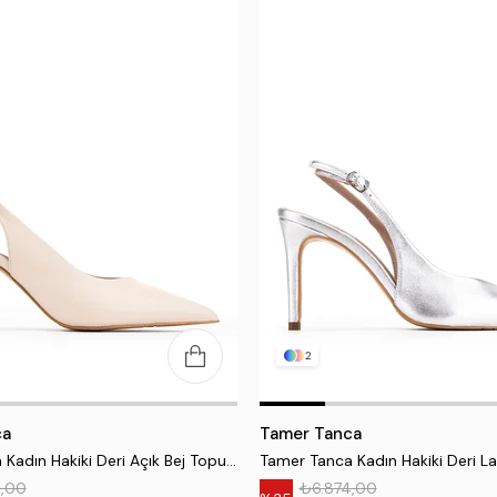
2
ca
Tamer Tanca
Tamer Tanca Kadın Hakiki Deri Açık Bej Topuklu Ayakkabı
6,00
₺6.874,00