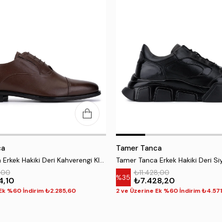
ca
Tamer Tanca
Tamer Tanca Erkek Hakiki Deri Kahverengi Klasik Ayakkabı
,00
₺11.428,00
%35
4,10
₺7.428,20
 Ek %60 İndirim ₺2.285,60
2 ve Üzerine Ek %60 İndirim ₺4.57