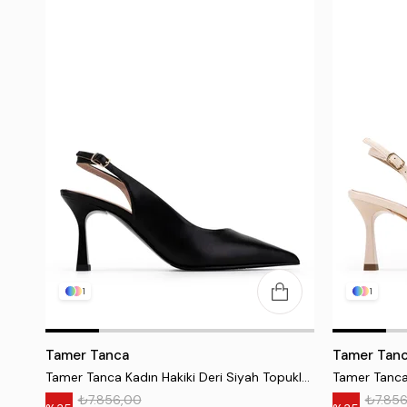
1
1
Tamer Tanca
Tamer Tan
Tamer Tanca Kadın Hakiki Deri Siyah Topuklu Ayakkabı
₺7.856,00
₺7.85