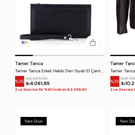
1
Tamer Tanca
Tamer Tan
Tamer Tanca Erkek Hakiki Deri Siyah El Çantası
₺6.249,00
₺15.71
%35
%35
₺4.061,85
₺10.2
2 ve Üzerine Ek %60 İndirim ₺2.499,60
2 ve Üzerine
Yeni Ürün
Yeni Ür