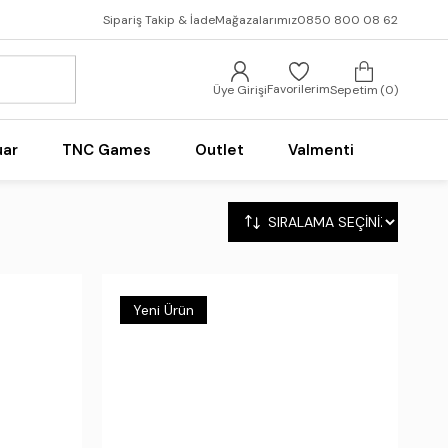
Sipariş Takip & İade
Mağazalarımız
0850 800 08 62
Favorilerim
Üye Girişi
Sepetim
0
uar
TNC Games
Outlet
Valmenti
Yeni Ürün