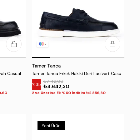
2
Tamer Tanca
Tamer Tanca Erkek Hakiki Deri Siyah Casual Ayakkabı
Tamer Tanca Erkek Hakiki Deri Lacivert Casual Ayakkabı
₺7.142,00
%35
₺4.642,30
9,60
2 ve Üzerine Ek %60 İndirim ₺2.856,80
Yeni Ürün