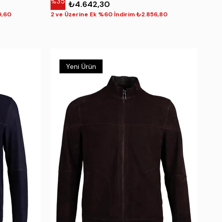
%35
₺4.642,30
9,60
2 ve Üzerine Ek %60 İndirim ₺2.856,80
Yeni Ürün