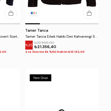
2
Tamer Tanca
Tamer Tanca Erkek Hakiki Deri Lacivert Süet Deri Mont
Tamer Tanca Erkek Hakiki Deri Kahverengi Süet Deri Mont
₺32.856,00
%35
₺21.356,40
2,40
2 ve Üzerine Ek %60 İndirim ₺13.142,40
Yeni Ürün