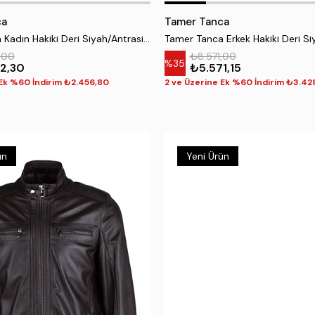
ca
Tamer Tanca
Tamer Tanca Kadın Hakiki Deri Siyah/Antrasit Sneakers & Spor Ayakkabı
,00
₺8.571,00
%35
2,30
₺5.571,15
 Ek %60 İndirim ₺2.456,80
2 ve Üzerine Ek %60 İndirim ₺3.42
ün
Yeni Ürün