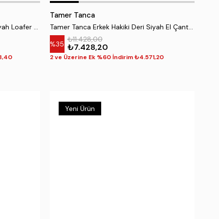
Tamer Tanca
Tamer Tanca Erkek Hakiki Deri Siyah Loafer Ayakkabı
Tamer Tanca Erkek Hakiki Deri Siyah El Çantası
₺11.428,00
%35
₺7.428,20
8,40
2 ve Üzerine Ek %60 İndirim ₺4.571,20
Yeni Ürün