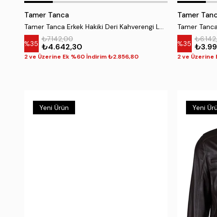
Tamer Tanca
Tamer Tan
Tamer Tanca Erkek Hakiki Deri Kahverengi Loafer Ayakkabı
₺7.142,00
₺6.142
%35
%35
₺4.642,30
₺3.99
2 ve Üzerine Ek %60 İndirim ₺2.856,80
2 ve Üzerine
Yeni Ürün
Yeni Ür