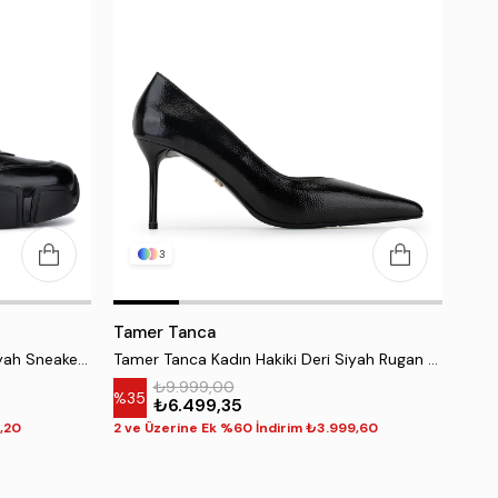
3
Tamer Tanca
Tamer Tanca Erkek Hakiki Deri Siyah Sneakers & Spor Ayakkabı
Tamer Tanca Kadın Hakiki Deri Siyah Rugan Topuklu Ayakkabı
₺9.999,00
%35
₺6.499,35
1,20
2 ve Üzerine Ek %60 İndirim ₺3.999,60