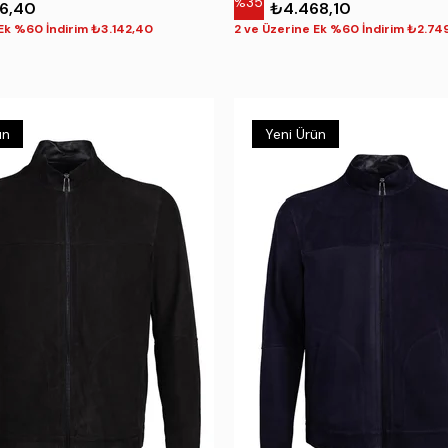
%35
6,40
₺4.468,10
 Ek %60 İndirim ₺3.142,40
2 ve Üzerine Ek %60 İndirim ₺2.74
ün
Yeni Ürün