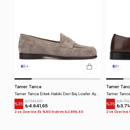
4
1
Tamer Tanca
Tamer Tan
Tamer Tanca Erkek Hakiki Deri Bej Loafer Ayakkabı
₺7.141,00
₺5.714
%35
%35
₺4.641,65
₺3.71
2 ve Üzerine Ek %60 İndirim ₺2.856,40
2 ve Üzerine