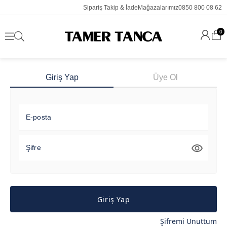
Sipariş Takip & İade
Mağazalarımız
0850 800 08 62
0
Giriş Yap
Üye Ol
E-posta
Şifre
Giriş Yap
Şifremi Unuttum