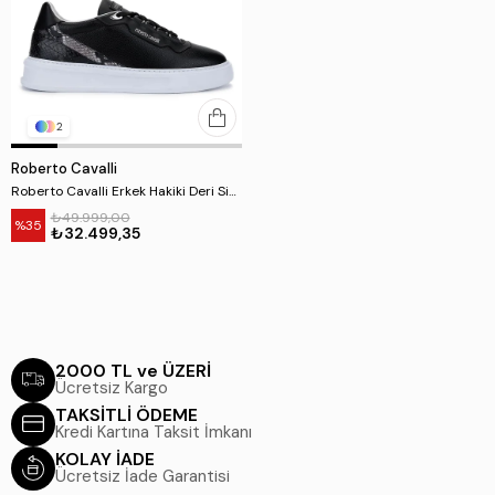
2
Roberto Cavalli
Roberto Cavalli Erkek Hakiki Deri Siyah Sneakers & Spor Ayakkabı
₺49.999,00
%35
₺32.499,35
2000 TL ve ÜZERİ
Ücretsiz Kargo
TAKSİTLİ ÖDEME
Kredi Kartına Taksit İmkanı
KOLAY İADE
Ücretsiz İade Garantisi