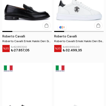
1
Roberto Cavalli
Roberto Cavalli
Roberto Cavalli Erkek Hakiki Deri Siyah Loafer Ayakkabı
Roberto Cavalli Erkek Hakiki Deri Beyaz Sneakers & Spor Ayakkabı
₺42.857,00
₺49.999,00
%35
%35
₺27.857,05
₺32.499,35