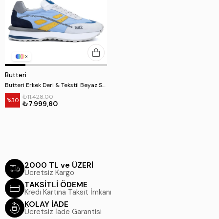
3
Butteri
Butteri Erkek Deri & Tekstil Beyaz Sneakers & Spor Ayakkabı
₺11.428,00
%30
₺7.999,60
2000 TL ve ÜZERİ
Ücretsiz Kargo
TAKSİTLİ ÖDEME
Kredi Kartına Taksit İmkanı
KOLAY İADE
Ücretsiz İade Garantisi