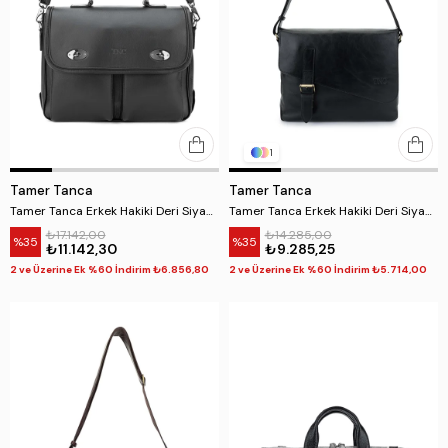
1
Tamer Tanca
Tamer Tanca
Tamer Tanca Erkek Hakiki Deri Siyah Evrak Çantası
Tamer Tanca Erkek Hakiki Deri Siyah Deri Postacı Çanta
₺17.142,00
₺14.285,00
%35
%35
₺11.142,30
₺9.285,25
2 ve Üzerine Ek %60 İndirim ₺6.856,80
2 ve Üzerine Ek %60 İndirim ₺5.714,00