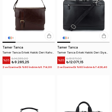
1
2
Tamer Tanca
Tamer Tanca
Tamer Tanca Erkek Hakiki Deri Kahverengi Postacı Çanta
Tamer Tanca Erkek Hakiki Deri Siyah Floter Evrak Çantası
₺14.285,00
₺18.571,00
%35
%35
₺9.285,25
₺12.071,15
2 ve Üzerine Ek %60 İndirim ₺5.714,00
2 ve Üzerine Ek %60 İndirim ₺7.428,40