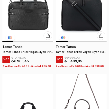
1
1
Tamer Tanca
Tamer Tanca
Tamer Tanca Erkek Vegan Siyah Evrak Çantası
Tamer Tanca Erkek Vegan Siyah Floter Evrak Çantası
₺10.713,00
₺9.999,00
%35
%35
₺6.963,45
₺6.499,35
2 ve Üzerine Ek %60 İndirim ₺4.285,20
2 ve Üzerine Ek %60 İndirim ₺3.999,60