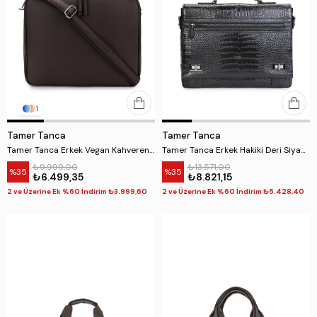
1
Tamer Tanca
Tamer Tanca
Tamer Tanca Erkek Vegan Kahverengi Evrak Çantası
Tamer Tanca Erkek Hakiki Deri Siyah Kroko Evrak Çantası
₺9.999,00
₺13.571,00
%35
%35
₺6.499,35
₺8.821,15
2 ve Üzerine Ek %60 İndirim ₺3.999,60
2 ve Üzerine Ek %60 İndirim ₺5.428,40