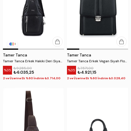
1
Tamer Tanca
Tamer Tanca
Tamer Tanca Erkek Hakiki Deri Siyah Floter Body Bag Çanta
Tamer Tanca Erkek Vegan Siyah Floter Evrak Çantası
₺9.285,00
₺7.571,00
%35
%35
₺6.035,25
₺4.921,15
2 ve Üzerine Ek %60 İndirim ₺3.714,00
2 ve Üzerine Ek %60 İndirim ₺3.028,40