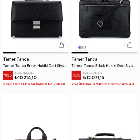
2
Tamer Tanca
Tamer Tanca
Tamer Tanca Erkek Hakiki Deri Siyah Floter Evrak Çantası
Tamer Tanca Erkek Hakiki Deri Siyah Evrak Çantası
₺15.714,00
₺18.571,00
%35
%35
₺10.214,10
₺12.071,15
2 ve Üzerine Ek %60 İndirim ₺6.285,60
2 ve Üzerine Ek %60 İndirim ₺7.428,40