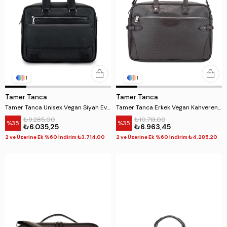
1
1
Tamer Tanca
Tamer Tanca
Tamer Tanca Unisex Vegan Siyah Evrak Çantası
Tamer Tanca Erkek Vegan Kahverengi Evrak Çantası
₺9.285,00
₺10.713,00
%35
%35
₺6.035,25
₺6.963,45
2 ve Üzerine Ek %60 İndirim ₺3.714,00
2 ve Üzerine Ek %60 İndirim ₺4.285,20