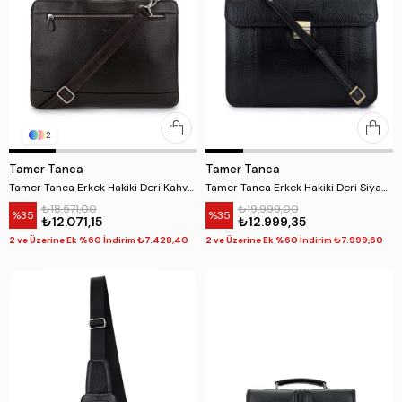
2
Tamer Tanca
Tamer Tanca
Tamer Tanca Erkek Hakiki Deri Kahverengi Evrak Çantası
Tamer Tanca Erkek Hakiki Deri Siyah Evrak Çantası
₺18.571,00
₺19.999,00
%35
%35
₺12.071,15
₺12.999,35
2 ve Üzerine Ek %60 İndirim ₺7.428,40
2 ve Üzerine Ek %60 İndirim ₺7.999,60