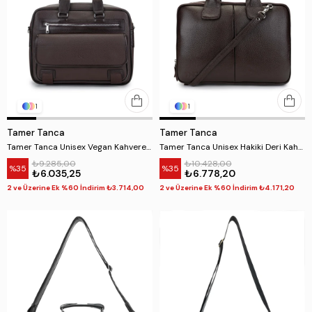
1
1
Tamer Tanca
Tamer Tanca
Tamer Tanca Unisex Vegan Kahverengi Evrak Çantası
Tamer Tanca Unisex Hakiki Deri Kahverengi Evrak Çantası
₺9.285,00
₺10.428,00
%35
%35
₺6.035,25
₺6.778,20
2 ve Üzerine Ek %60 İndirim ₺3.714,00
2 ve Üzerine Ek %60 İndirim ₺4.171,20