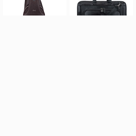
1
2
Tamer Tanca
Tamer Tanca
Tamer Tanca Erkek Hakiki Deri Kahverengi Body Bag Çanta
Tamer Tanca Erkek Hakiki Deri Siyah Evrak Çantası
₺9.285,00
₺19.999,00
%35
%35
₺6.035,25
₺12.999,35
2 ve Üzerine Ek %60 İndirim ₺3.714,00
2 ve Üzerine Ek %60 İndirim ₺7.999,60