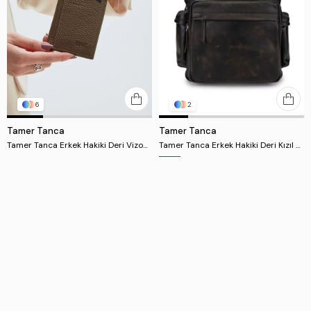
6
2
Tamer Tanca
Tamer Tanca
Tamer Tanca Erkek Hakiki Deri Vizon Kartlık
Tamer Tanca Erkek Hakiki Deri Kızıl Eskitme Sırt Çantası
₺1.399,00
₺13.749,00
%30
₺9.624,29
2 ve Üzerine Ek %50 İndirim ₺6.874,49