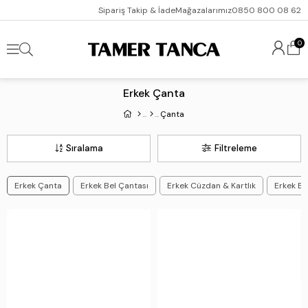
Sipariş Takip & İade
Mağazalarımız
0850 800 08 62
0
Erkek Çanta
Çanta
Sıralama
Filtreleme
Erkek Çanta
Erkek Bel Çantası
Erkek Cüzdan & Kartlık
Erkek El