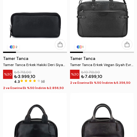
2
1
Tamer Tanca
Tamer Tanca
Tamer Tanca Erkek Hakiki Deri Siyah El Çantası
Tamer Tanca Erkek Vegan Siyah Evrak Çantası
₺5.713,00
₺10.713,00
%30
%30
₺3.999,10
₺7.499,10
4.3
(4)
2 ve Üzerine Ek %50 İndirim ₺5.356,50
2 ve Üzerine Ek %50 İndirim ₺2.856,50