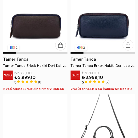
2
2
Tamer Tanca
Tamer Tanca
Tamer Tanca Erkek Hakiki Deri Kahverengi El Çantası
Tamer Tanca Erkek Hakiki Deri Lacivert El Çantası
₺5.713,00
₺5.713,00
%30
%30
₺3.999,10
₺3.999,10
5
5
(1)
(2)
2 ve Üzerine Ek %50 İndirim ₺2.856,50
2 ve Üzerine Ek %50 İndirim ₺2.856,50