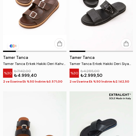
1
Tamer Tanca
Tamer Tanca
Tamer Tanca Erkek Hakiki Deri Kahverengi Günlük Terlik
Tamer Tanca Erkek Hakiki Deri Siyah Günlük Terlik
₺7.142,00
₺4.285,00
%30
%30
₺4.999,40
₺2.999,50
2 ve Üzerine Ek %50 İndirim ₺3.571,00
2 ve Üzerine Ek %50 İndirim ₺2.142,50