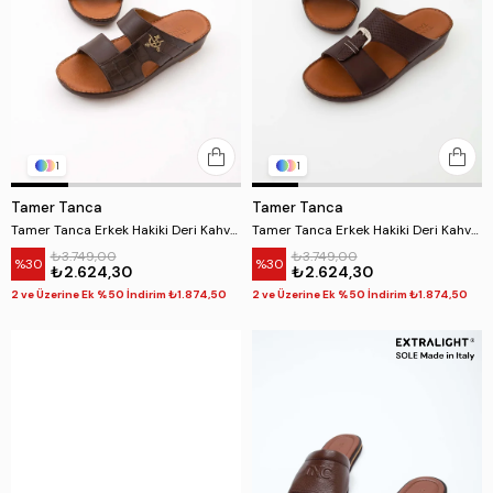
1
1
Tamer Tanca
Tamer Tanca
Tamer Tanca Erkek Hakiki Deri Kahverengi Günlük Terlik
Tamer Tanca Erkek Hakiki Deri Kahverengi Günlük Terlik
₺3.749,00
₺3.749,00
%30
%30
₺2.624,30
₺2.624,30
2 ve Üzerine Ek %50 İndirim ₺1.874,50
2 ve Üzerine Ek %50 İndirim ₺1.874,50