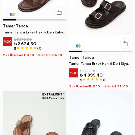
1
Tamer Tanca
Tamer Tanca Erkek Hakiki Deri Kahverengi Günlük Terlik
₺3.749,00
%30
₺2.624,30
1
5
(2)
2 ve Üzerine Ek %50 İndirim ₺1.874,50
Tamer Tanca
Tamer Tanca Erkek Hakiki Deri Siyah Günlük Terlik
₺7.142,00
%30
₺4.999,40
5
(1)
2 ve Üzerine Ek %50 İndirim ₺3.571,00