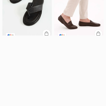
3
1
Tamer Tanca
Tamer Tanca
Tamer Tanca Erkek Hakiki Deri Siyah Floter Parmak Arası Terlik
Tamer Tanca Erkek Hakiki Deri Kahverengi Ev Terliği Terlik
₺5.714,00
₺7.142,00
%30
%30
₺3.999,80
₺4.999,40
2 ve Üzerine Ek %50 İndirim ₺2.857,00
2 ve Üzerine Ek %50 İndirim ₺3.571,00