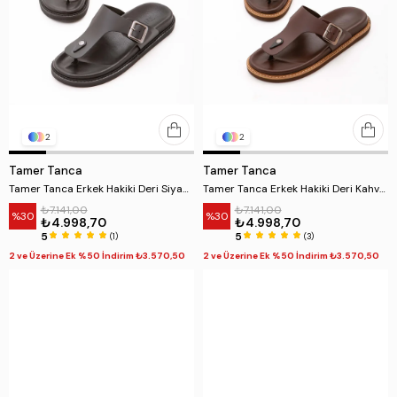
2
2
Tamer Tanca
Tamer Tanca
Tamer Tanca Erkek Hakiki Deri Siyah Parmak Arası Terlik
Tamer Tanca Erkek Hakiki Deri Kahverengi Parmak Arası Terlik
₺7.141,00
₺7.141,00
%30
%30
₺4.998,70
₺4.998,70
5
5
(1)
(3)
2 ve Üzerine Ek %50 İndirim ₺3.570,50
2 ve Üzerine Ek %50 İndirim ₺3.570,50