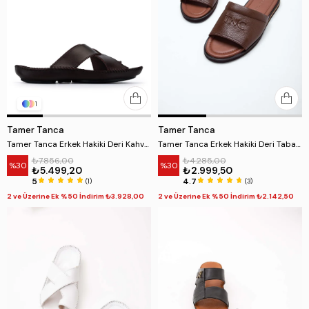
1
Tamer Tanca
Tamer Tanca
Tamer Tanca Erkek Hakiki Deri Kahverengi Düz Terlik
Tamer Tanca Erkek Hakiki Deri Taba Düz Terlik
₺7.856,00
₺4.285,00
%30
%30
₺5.499,20
₺2.999,50
5
4.7
(1)
(3)
2 ve Üzerine Ek %50 İndirim ₺3.928,00
2 ve Üzerine Ek %50 İndirim ₺2.142,50