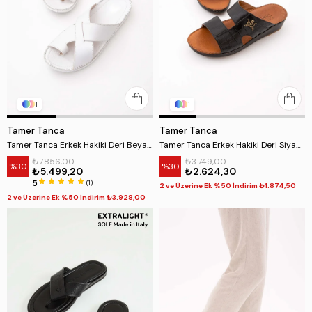
1
1
Tamer Tanca
Tamer Tanca
Tamer Tanca Erkek Hakiki Deri Beyaz Günlük Terlik
Tamer Tanca Erkek Hakiki Deri Siyah Kroko Günlük Terlik
₺7.856,00
₺3.749,00
%30
%30
₺5.499,20
₺2.624,30
5
(1)
2 ve Üzerine Ek %50 İndirim ₺1.874,50
2 ve Üzerine Ek %50 İndirim ₺3.928,00