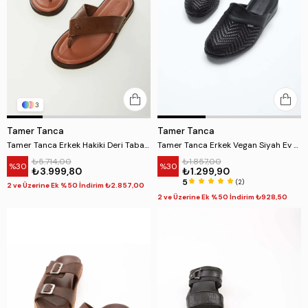
3
Tamer Tanca
Tamer Tanca
Tamer Tanca Erkek Hakiki Deri Taba Floter Parmak Arası Terlik
Tamer Tanca Erkek Vegan Siyah Ev Terliği Terlik
₺5.714,00
₺1.857,00
%30
%30
₺3.999,80
₺1.299,90
5
(2)
2 ve Üzerine Ek %50 İndirim ₺2.857,00
2 ve Üzerine Ek %50 İndirim ₺928,50