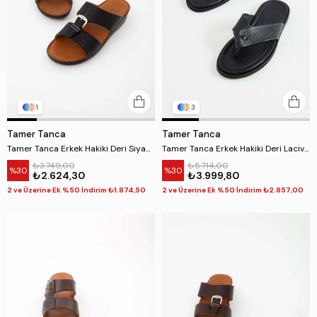
1
3
Tamer Tanca
Tamer Tanca
Tamer Tanca Erkek Hakiki Deri Siyah Günlük Terlik
Tamer Tanca Erkek Hakiki Deri Lacivert Parmak Arası Terlik
₺3.749,00
₺5.714,00
%30
%30
₺2.624,30
₺3.999,80
2 ve Üzerine Ek %50 İndirim ₺1.874,50
2 ve Üzerine Ek %50 İndirim ₺2.857,00