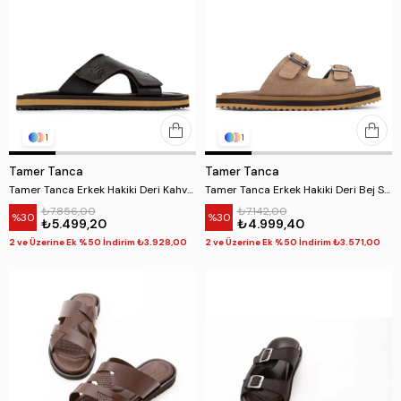
1
1
Tamer Tanca
Tamer Tanca
Tamer Tanca Erkek Hakiki Deri Kahverengi Düz Terlik
Tamer Tanca Erkek Hakiki Deri Bej Süet Düz Terlik
₺7.856,00
₺7.142,00
%30
%30
₺5.499,20
₺4.999,40
2 ve Üzerine Ek %50 İndirim ₺3.928,00
2 ve Üzerine Ek %50 İndirim ₺3.571,00