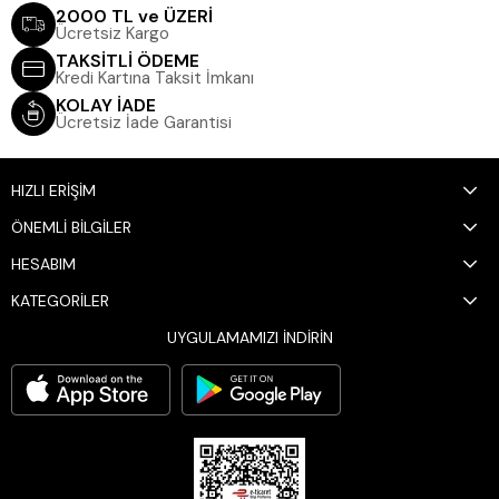
2000 TL ve ÜZERİ
Kadın Çapraz Çanta
Ücretsiz Kargo
TAKSİTLİ ÖDEME
Kadın El Çantası
Kredi Kartına Taksit İmkanı
Kadın El Portföyü
KOLAY İADE
Ücretsiz İade Garantisi
Kadın Sırt Çantası
Kadın Cüzdan & Kartlık
Kadın Omuz Çantası
HIZLI ERİŞİM
Kadın Çanta
ÖNEMLİ BİLGİLER
HESABIM
KATEGORİLER
UYGULAMAMIZI İNDİRİN