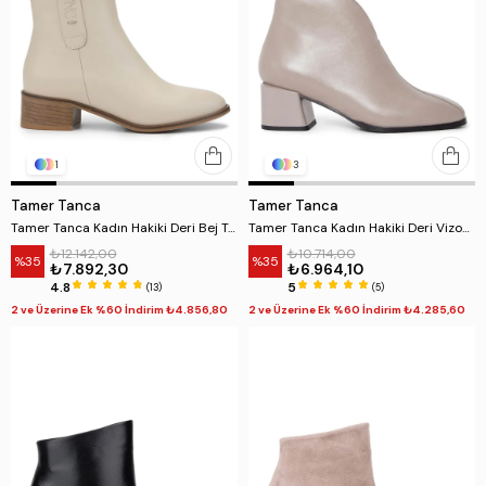
1
3
Tamer Tanca
Tamer Tanca
Tamer Tanca Kadın Hakiki Deri Bej Topuklu Bot
Tamer Tanca Kadın Hakiki Deri Vizon Casual Bot
₺12.142,00
₺10.714,00
%35
%35
₺7.892,30
₺6.964,10
4.8
5
(13)
(5)
2 ve Üzerine Ek %60 İndirim ₺4.856,80
2 ve Üzerine Ek %60 İndirim ₺4.285,60