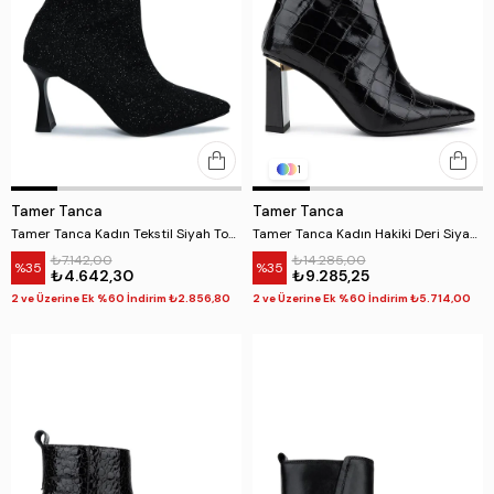
1
Tamer Tanca
Tamer Tanca
Tamer Tanca Kadın Tekstil Siyah Topuklu Bot
Tamer Tanca Kadın Hakiki Deri Siyah Kroko Topuklu Bot
₺7.142,00
₺14.285,00
%35
%35
₺4.642,30
₺9.285,25
2 ve Üzerine Ek %60 İndirim ₺2.856,80
2 ve Üzerine Ek %60 İndirim ₺5.714,00