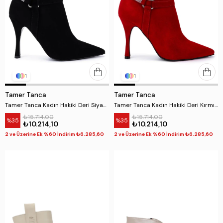
1
1
Tamer Tanca
Tamer Tanca
Tamer Tanca Kadın Hakiki Deri Siyah Süet Topuklu Bot
Tamer Tanca Kadın Hakiki Deri Kırmızı Süet Topuklu Bot
₺15.714,00
₺15.714,00
%35
%35
₺10.214,10
₺10.214,10
2 ve Üzerine Ek %60 İndirim ₺6.285,60
2 ve Üzerine Ek %60 İndirim ₺6.285,60