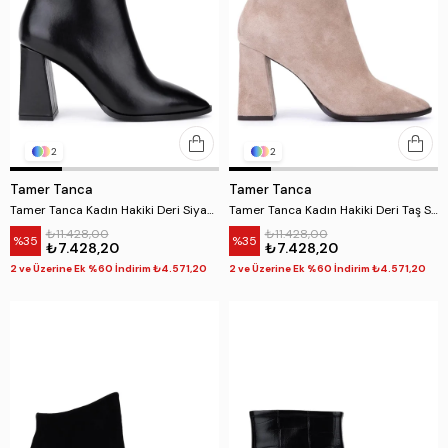
2
2
Tamer Tanca
Tamer Tanca
Tamer Tanca Kadın Hakiki Deri Siyah Topuklu Bot
Tamer Tanca Kadın Hakiki Deri Taş Süet Topuklu Bot
₺11.428,00
₺11.428,00
%35
%35
₺7.428,20
₺7.428,20
2 ve Üzerine Ek %60 İndirim ₺4.571,20
2 ve Üzerine Ek %60 İndirim ₺4.571,20