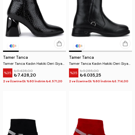
1
1
Tamer Tanca
Tamer Tanca
Tamer Tanca Kadın Hakiki Deri Siyah Topuklu Bot
Tamer Tanca Kadın Hakiki Deri Siyah Deri Topuklu Bot
₺11.428,00
₺9.285,00
%35
%35
₺7.428,20
₺6.035,25
2 ve Üzerine Ek %60 İndirim ₺4.571,20
2 ve Üzerine Ek %60 İndirim ₺3.714,00