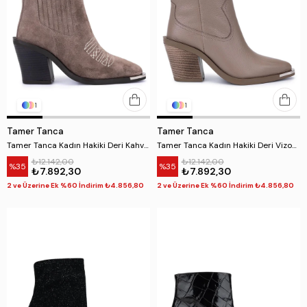
1
1
Tamer Tanca
Tamer Tanca
Tamer Tanca Kadın Hakiki Deri Kahverengi Klasik Bot
Tamer Tanca Kadın Hakiki Deri Vizon Klasik Bot
₺12.142,00
₺12.142,00
%35
%35
₺7.892,30
₺7.892,30
2 ve Üzerine Ek %60 İndirim ₺4.856,80
2 ve Üzerine Ek %60 İndirim ₺4.856,80