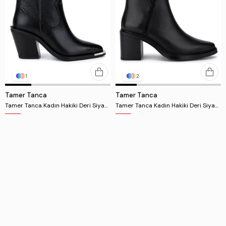
1
2
Tamer Tanca
Tamer Tanca
Tamer Tanca Kadın Hakiki Deri Siyah Floter Klasik Bot
Tamer Tanca Kadın Hakiki Deri Siyah Topuklu Bot
₺12.142,00
₺10.714,00
%35
%35
₺7.892,30
₺6.964,10
2 ve Üzerine Ek %60 İndirim ₺4.856,80
2 ve Üzerine Ek %60 İndirim ₺4.285,60
Her kadın silüetine
uygun