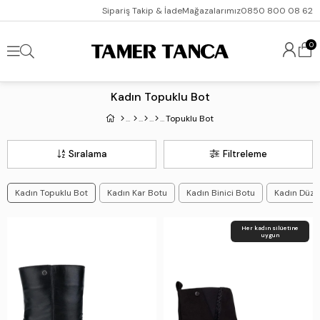
Sipariş Takip & İade
Mağazalarımız
0850 800 08 62
0
Kadın Topuklu Bot
Topuklu Bot
Sıralama
Filtreleme
Kadın Topuklu Bot
Kadın Kar Botu
Kadın Binici Botu
Kadın Düz 
Her kadın silüetine
uygun