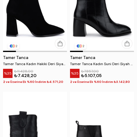
2
2
Tamer Tanca
Tamer Tanca
Tamer Tanca Kadın Hakiki Deri Siyah Süet Topuklu Bot
Tamer Tanca Kadın Suni Deri Siyah Kroko Topuklu Bot
₺11.428,00
₺7.857,00
%35
%35
₺7.428,20
₺5.107,05
2 ve Üzerine Ek %60 İndirim ₺4.571,20
2 ve Üzerine Ek %60 İndirim ₺3.142,80