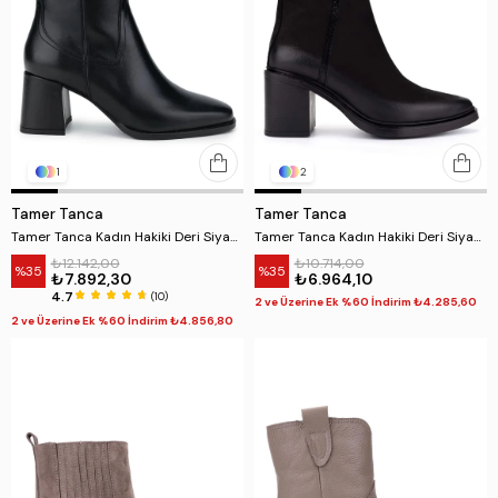
1
2
Tamer Tanca
Tamer Tanca
Tamer Tanca Kadın Hakiki Deri Siyah Deri Topuklu Bot
Tamer Tanca Kadın Hakiki Deri Siyah Nubuk Topuklu Bot
₺12.142,00
₺10.714,00
%35
%35
₺7.892,30
₺6.964,10
4.7
(10)
2 ve Üzerine Ek %60 İndirim ₺4.285,60
2 ve Üzerine Ek %60 İndirim ₺4.856,80