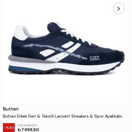
Butteri
Butteri Erkek Deri & Tekstil Lacivert Sneakers & Spor Ayakkabı
₺11.428,00
30
₺7.999,60