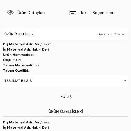
Ürün Detayları
Taksit Seçenekleri
ÜRÜN ÖZELLIKLERI
Devamını Göster
Dış Materyal Adı:
Deri/Tekstil
İç Materyal Adı:
Hakiki Deri
Ürün Hammadde:
.
Ölçü:
2 CM
Taban Materyali:
Eva
Taban Özelliği:
.
Taban Menşei:
.
TESLIMAT BILGISI
Üretim Yeri:
İtalya
Stok Kodu : 480 48501 ERK AYK Y24 SIRENA
PAYLAŞ
ÜRÜN ÖZELLIKLERI
Dış Materyal Adı:
Deri/Tekstil
İç Materyal Adı:
Hakiki Deri