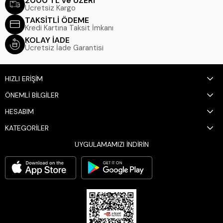
2000 TL ve ÜZERİ
Ücretsiz Kargo
TAKSİTLİ ÖDEME
Kredi Kartına Taksit İmkanı
KOLAY İADE
Ücretsiz İade Garantisi
HIZLI ERİŞİM
ÖNEMLİ BİLGİLER
HESABIM
KATEGORİLER
UYGULAMAMIZI İNDİRİN