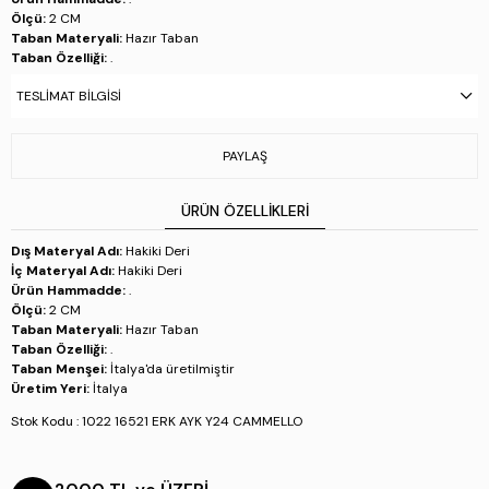
Ölçü:
2 CM
Taban Materyali:
Hazır Taban
Taban Özelliği:
.
Taban Menşei:
İtalya'da üretilmiştir
TESLIMAT BILGISI
Üretim Yeri:
İtalya
Stok Kodu : 1022 16521 ERK AYK Y24 CAMMELLO
PAYLAŞ
ÜRÜN ÖZELLIKLERI
Dış Materyal Adı:
Hakiki Deri
İç Materyal Adı:
Hakiki Deri
Ürün Hammadde:
.
Ölçü:
2 CM
Taban Materyali:
Hazır Taban
Taban Özelliği:
.
Taban Menşei:
İtalya'da üretilmiştir
Üretim Yeri:
İtalya
Stok Kodu : 1022 16521 ERK AYK Y24 CAMMELLO