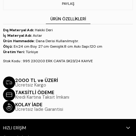
PAYLAŞ
ÜRÜN ÖZELLIKLERI
Dış Materyal Adı:
Hakiki Deri
İç Materyal Adı:
Astar
Ürün Hammadde:
Dana Derisi Kullanılmıştır.
Ölçü:
En:24 cm Boy :27 cm Genişlik:8 cm Askı Sapı:120 cm
Üretim Yeri:
Türkiye
Stok Kodu : 995 230203 ERK CANTA SK23/24 KAHVE
2000 TL ve ÜZERİ
Ücretsiz Kargo
TAKSİTLİ ÖDEME
Kredi Kartına Taksit İmkanı
KOLAY İADE
Ücretsiz İade Garantisi
HIZLI ERİŞİM