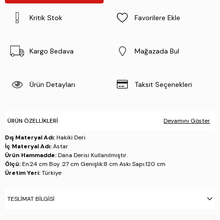
Kritik Stok
Favorilere Ekle
Kargo Bedava
Mağazada Bul
Ürün Detayları
Taksit Seçenekleri
ÜRÜN ÖZELLIKLERI
Devamını Göster
Dış Materyal Adı:
Hakiki Deri
İç Materyal Adı:
Astar
Ürün Hammadde:
Dana Derisi Kullanılmıştır.
Ölçü:
En:24 cm Boy :27 cm Genişlik:8 cm Askı Sapı:120 cm
Üretim Yeri:
Türkiye
Stok Kodu : 995 230203 ERK CANTA SK23/24 KAHVE
TESLIMAT BILGISI