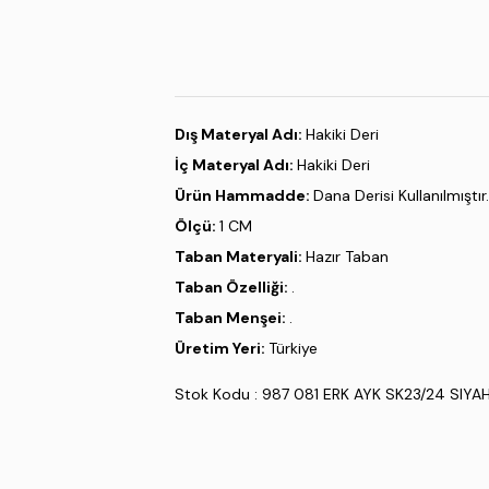
Dış Materyal Adı:
Hakiki Deri
İç Materyal Adı:
Hakiki Deri
Ürün Hammadde:
Dana Derisi Kullanılmıştır.
Ölçü:
1 CM
Taban Materyali:
Hazır Taban
Taban Özelliği:
.
Taban Menşei:
.
Üretim Yeri:
Türkiye
Stok Kodu : 987 081 ERK AYK SK23/24 SIYA