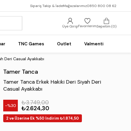
Sipariş Takip & İade
Mağazalarımız
0850 800 08 62
Favorilerim
Üye Girişi
Sepetim
0
uar
TNC Games
Outlet
Valmenti
ah Deri Casual Ayakkabı
Tamer Tanca
Tamer Tanca Erkek Hakiki Deri Siyah Deri
Casual Ayakkabı
₺3.749,00
30
₺2.624,30
2 ve Üzerine Ek %50 İndirim ₺1.874,50