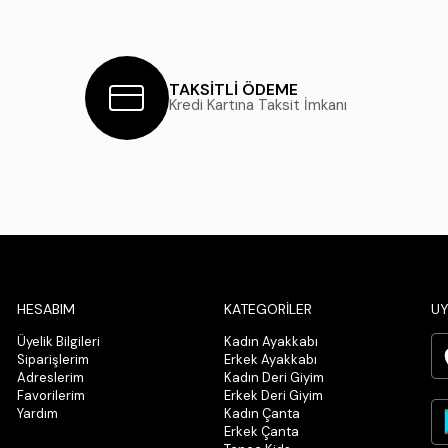
TAKSİTLİ ÖDEME
Kredi Kartına Taksit İmkanı
HESABIM
KATEGORİLER
UY
Üyelik Bilgileri
Kadın Ayakkabı
Siparişlerim
Erkek Ayakkabı
Adreslerim
Kadın Deri Giyim
Favorilerim
Erkek Deri Giyim
Yardım
Kadın Çanta
Erkek Çanta