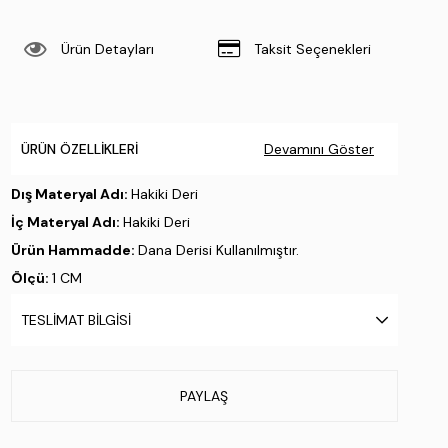
Ürün Detayları
Taksit Seçenekleri
ÜRÜN ÖZELLIKLERI
Devamını Göster
Dış Materyal Adı:
Hakiki Deri
İç Materyal Adı:
Hakiki Deri
Ürün Hammadde:
Dana Derisi Kullanılmıştır.
Ölçü:
1 CM
Taban Materyali:
Hazır Taban
TESLIMAT BILGISI
Taban Özelliği:
.
Taban Menşei:
.
Üretim Yeri:
Türkiye
PAYLAŞ
Stok Kodu : 987 081 ERK AYK SK23/24 SIYAH DR