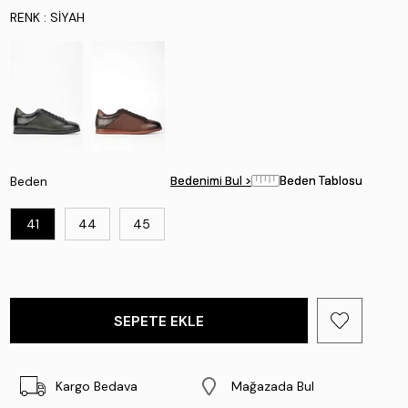
RENK
: SIYAH
Beden
Bedenimi Bul >
Bedenimi Bul >
Beden Tablosu
Beden Tablosu
41
44
45
Kargo Bedava
Mağazada Bul