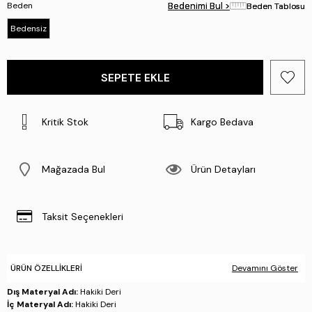
Beden
Bedenimi Bul >
Bedenimi Bul >
Beden Tablosu
Beden Tablosu
Bedensiz
Kritik Stok
Kargo Bedava
Mağazada Bul
Ürün Detayları
Taksit Seçenekleri
ÜRÜN ÖZELLIKLERI
Devamını Göster
Dış Materyal Adı:
Hakiki Deri
İç Materyal Adı:
Hakiki Deri