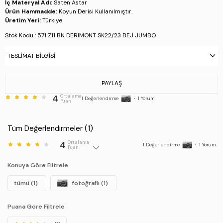
İç Materyal Adı:
Saten Astar
Ürün Hammadde:
Koyun Derisi Kullanılmıştır.
Üretim Yeri:
Türkiye
Stok Kodu : 571 Z11 BN DERIMONT SK22/23 BEJ JUMBO
TESLIMAT BILGISI
PAYLAŞ
4
Ortalama
1
Değerlendirme
•
1
Yorum
Puan
Tüm Değerlendirmeler (
1
)
4
Ortalama
1
Değerlendirme
•
1
Yorum
Puan
Konuya Göre Filtrele
tümü (1)
fotoğraflı (1)
Puana Göre Filtrele