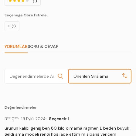
(1)
Seçeneğe Göre Filtrele
L
(1)
YORUMLAR
SORU & CEVAP
Önerilen Sıralama
Değerlendirmeler
B** Ç**
19 Eylül 2024
Seçenek:
L
ürünün kalıbı geniş ben 80 kilo olmama rağmen L beden büyük
geldi ama modeli rengi hoş iade ettim m sipariş vericem