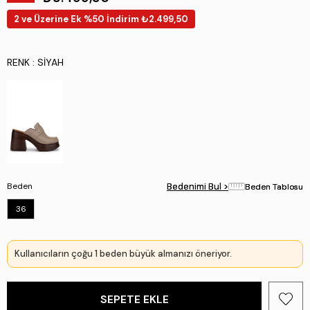
2 ve Üzerine Ek %50 İndirim ₺2.499,50
RENK
: SIYAH
Beden
Bedenimi Bul >
Bedenimi Bul >
Beden Tablosu
Beden Tablosu
36
Kullanıcıların çoğu 1 beden büyük almanızı öneriyor.