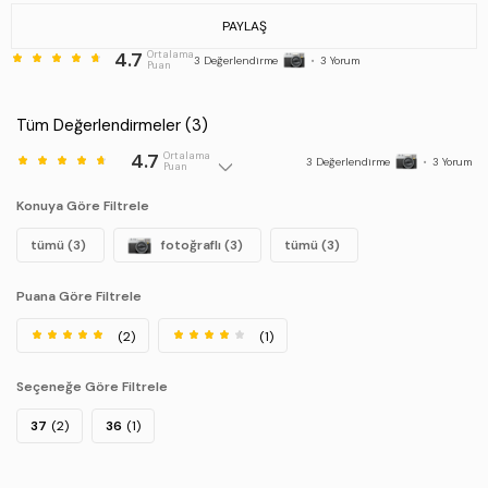
Stok Kodu : 231 5934 BN TRLK Y25 SIYAH
PAYLAŞ
4.7
Ortalama
3
Değerlendirme
•
3
Yorum
Puan
Tüm Değerlendirmeler (
3
)
4.7
Ortalama
3
Değerlendirme
•
3
Yorum
Puan
Konuya Göre Filtrele
tümü (3)
fotoğraflı (3)
tümü (3)
Puana Göre Filtrele
(2)
(1)
Seçeneğe Göre Filtrele
37
(2)
36
(1)