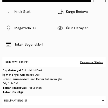
Kritik Stok
Kargo Bedava
Mağazada Bul
Ürün Detayları
Taksit Seçenekleri
ÜRÜN ÖZELLIKLERI
Devamını Göster
Dış Materyal Adı:
Hakiki Deri
İç Materyal Adı:
Hakiki Deri
Ürün Hammadde:
Dana Derisi Kullanılmıştır.
Ölçü:
9 CM
Taban Materyali:
Poliüretan
Taban Özelliği:
.
Taban Menşei:
.
TESLIMAT BILGISI
Üretim Yeri:
Türkiye