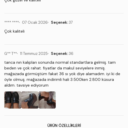
Çok güzel ve kaliteli
**** ****
07 Ocak 2026
Seçenek:
37
Çok kaliteli
G** T**
11 Temmuz 2025
Seçenek:
36
tanca nın kalıpları sonunda normal standartlara gelmiş. tam
beden ve çok rahat. fiyatlar da makul seviyelere inmiş.
mağazada görmüştüm fakat 36 sı yok diye alamadım. iyi ki de
öyle olmuş. mağazada indirimli hali 3.500ken 2.800 küsura
aldım. tavsiye ediyorum
ÜRÜN ÖZELLIKLERI