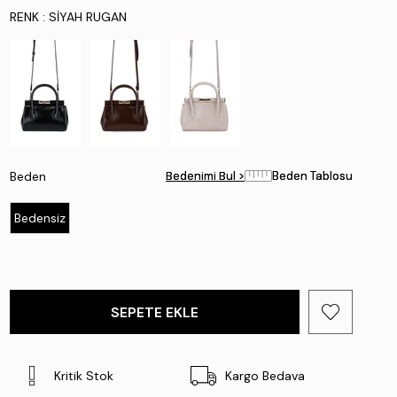
RENK
: SIYAH RUGAN
Beden
Bedenimi Bul >
Bedenimi Bul >
Beden Tablosu
Beden Tablosu
Bedensiz
Kritik Stok
Kargo Bedava