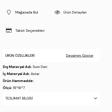
Mağazada Bul
Ürün Detayları
Taksit Seçenekleri
ÜRÜN ÖZELLIKLERI
Devamını Göster
Dış Materyal Adı:
Suni Deri
İç Materyal Adı:
Astar
Ürün Hammadde:
.
Ölçü:
18*16*7
Üretim Yeri:
Malezya
TESLIMAT BILGISI
Stok Kodu : 921 27301 BN CNT Y26 SIYAH RUGAN