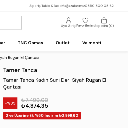
Sipariş Takip & İade
Mağazalarımız
0850 800 08 62
Favorilerim
Üye Girişi
Sepetim
0
uar
TNC Games
Outlet
Valmenti
iyah Rugan El Çantası
Tamer Tanca
Tamer Tanca Kadın Suni Deri Siyah Rugan El
Çantası
₺7.499,00
35
₺4.874,35
2 ve Üzerine Ek %60 İndirim ₺2.999,60