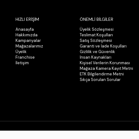
HIZLI ERİŞİM
ÖNEMLİ BİLGİLER
Anasayfa
Üyelik Sözleşmesi
Hakkımızda
Teslimat Koşulları
Kampanyalar
Satış Sözleşmesi
Mağazalarımız
Garanti ve İade Koşulları
Üyelik
Gizlilik ve Güvenlik
Franchise
İnsan Kaynakları
İletişim
Kişisel Verilerin Korunması
Mağaza Kamera Kayıt Metni
ETK Bilgilendirme Metni
Sıkça Sorulan Sorular
© 2026 Tüm Hakları Saklıdır. Kopyalanamaz.