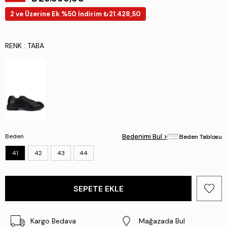
2 ve Üzerine Ek %50 İndirim ₺21.428,50
RENK
: TABA
Beden
Bedenimi Bul >
Bedenimi Bul >
Beden Tablosu
Beden Tablosu
41
42
43
44
Kargo Bedava
Mağazada Bul