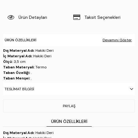
Ürün Detayları
Taksit Seçenekleri
ÜRÜN ÖZELLIKLERI
Devamını Göster
Dış Materyal Adı:
Hakiki Deri
İç Materyal Adı:
Hakiki Deri
Ölçü:
3,5 cm
Taban Materyali:
Termo
Taban Özelliği:
.
Taban Menşei:
.
Üretim Yeri:
İtalya
TESLIMAT BILGISI
Stok Kodu : 1045 68004 ERK AYK SK25-26 TOBACCO
PAYLAŞ
ÜRÜN ÖZELLIKLERI
Dış Materyal Adı:
Hakiki Deri