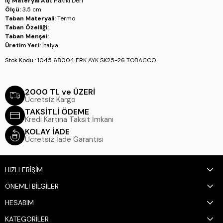
İç Materyal Adı:
Hakiki Deri
Ölçü:
3,5 cm
Taban Materyali:
Termo
Taban Özelliği:
.
Taban Menşei:
.
Üretim Yeri:
İtalya
Stok Kodu : 1045 68004 ERK AYK SK25-26 TOBACCO
2000 TL ve ÜZERİ
Ücretsiz Kargo
TAKSİTLİ ÖDEME
Kredi Kartına Taksit İmkanı
KOLAY İADE
Ücretsiz İade Garantisi
HIZLI ERİŞİM
ÖNEMLİ BİLGİLER
HESABIM
KATEGORİLER