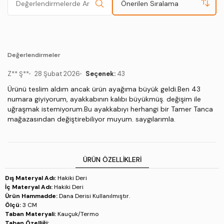
Önerilen Sıralama
Değerlendirmeler
Z** Ş**
28 Şubat 2026
Seçenek:
43
Ürünü teslim aldım ancak ürün ayağıma büyük geldi.Ben 43
numara giyiyorum, ayakkabının kalıbı büyükmüş. değişim ile
uğraşmak istemiyorum.Bu ayakkabıyı herhangi bir Tamer Tanca
mağazasından değiştirebiliyor muyum. saygılarımla.
ÜRÜN ÖZELLIKLERI
Dış Materyal Adı:
Hakiki Deri
İç Materyal Adı:
Hakiki Deri
Ürün Hammadde:
Dana Derisi Kullanılmıştır.
Ölçü:
3 CM
Taban Materyali:
Kauçuk/Termo
Taban Özelliği:
.