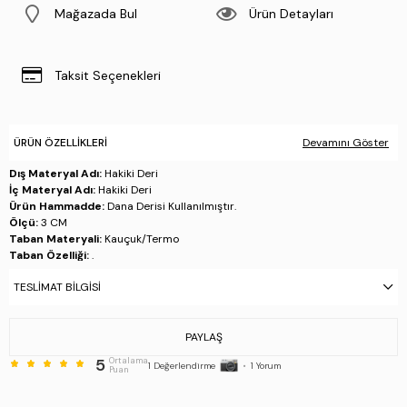
Mağazada Bul
Ürün Detayları
Taksit Seçenekleri
ÜRÜN ÖZELLIKLERI
Devamını Göster
Dış Materyal Adı:
Hakiki Deri
İç Materyal Adı:
Hakiki Deri
Ürün Hammadde:
Dana Derisi Kullanılmıştır.
Ölçü:
3 CM
Taban Materyali:
Kauçuk/Termo
Taban Özelliği:
.
Taban Menşei:
İtalya'da üretilmiştir
TESLIMAT BILGISI
Üretim Yeri:
İtalya
Stok Kodu : 511 BU3530B ERK AYK SK24-25 BLACK
PAYLAŞ
5
Ortalama
1
Değerlendirme
•
1
Yorum
Puan