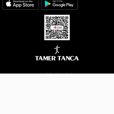
BİZİ TAKİP EDİN
Çerez Yönetimi