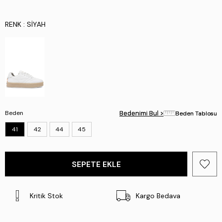
RENK
: SIYAH
Beden
Bedenimi Bul >
Bedenimi Bul >
Beden Tablosu
Beden Tablosu
41
42
44
45
Kritik Stok
Kargo Bedava