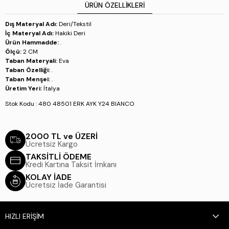
ÜRÜN ÖZELLIKLERI
Dış Materyal Adı:
Deri/Tekstil
İç Materyal Adı:
Hakiki Deri
Ürün Hammadde:
.
Ölçü:
2 CM
Taban Materyali:
Eva
Taban Özelliği:
.
Taban Menşei:
.
Üretim Yeri:
İtalya
Stok Kodu : 480 48501 ERK AYK Y24 BIANCO
2000 TL ve ÜZERİ
Ücretsiz Kargo
TAKSİTLİ ÖDEME
Kredi Kartına Taksit İmkanı
KOLAY İADE
Ücretsiz İade Garantisi
HIZLI ERİŞİM