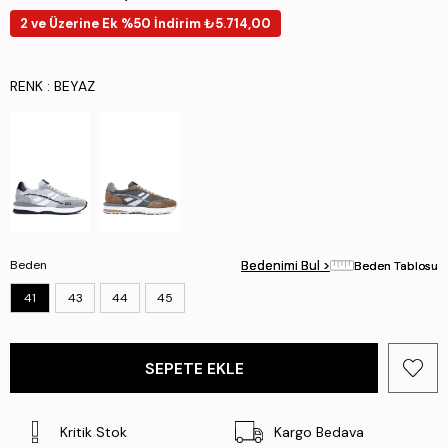
2 ve Üzerine Ek %50 İndirim ₺5.714,00
RENK
: BEYAZ
Beden
Bedenimi Bul >
Bedenimi Bul >
Beden Tablosu
Beden Tablosu
41
43
44
45
Kritik Stok
Kargo Bedava