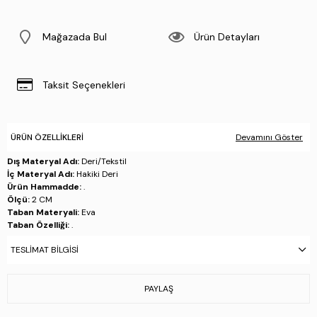
Mağazada Bul
Ürün Detayları
Taksit Seçenekleri
ÜRÜN ÖZELLIKLERI
Devamını Göster
Dış Materyal Adı:
Deri/Tekstil
İç Materyal Adı:
Hakiki Deri
Ürün Hammadde:
.
Ölçü:
2 CM
Taban Materyali:
Eva
Taban Özelliği:
.
Taban Menşei:
.
TESLIMAT BILGISI
Üretim Yeri:
İtalya
Stok Kodu : 480 48501 ERK AYK Y24 BIANCO
PAYLAŞ