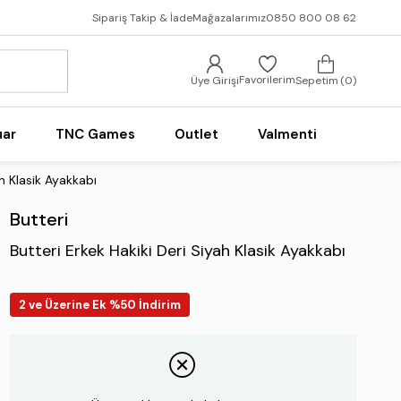
Sipariş Takip & İade
Mağazalarımız
0850 800 08 62
Favorilerim
Üye Girişi
Sepetim
0
uar
TNC Games
Outlet
Valmenti
ah Klasik Ayakkabı
Butteri
Butteri Erkek Hakiki Deri Siyah Klasik Ayakkabı
2 ve Üzerine Ek %50 İndirim