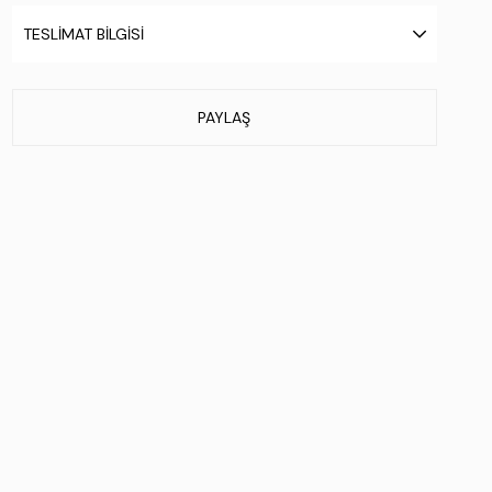
Taban Materyali:
Eva
TESLIMAT BILGISI
Taban Özelliği:
.
Taban Menşei:
.
Üretim Yeri:
İtalya
PAYLAŞ
Stok Kodu : 480 95001 ERK AYK SK24-25 NERO