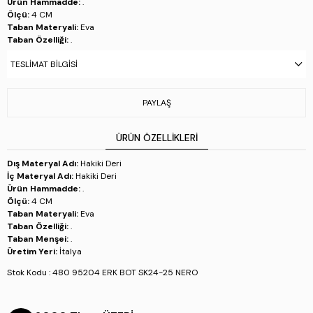
Ürün Hammadde:
.
Ölçü:
4 CM
Taban Materyali:
Eva
Taban Özelliği:
.
Taban Menşei:
.
TESLIMAT BILGISI
Üretim Yeri:
İtalya
Stok Kodu : 480 95204 ERK BOT SK24-25 NERO
PAYLAŞ
ÜRÜN ÖZELLIKLERI
Dış Materyal Adı:
Hakiki Deri
İç Materyal Adı:
Hakiki Deri
Ürün Hammadde:
.
Ölçü:
4 CM
Taban Materyali:
Eva
Taban Özelliği:
.
Taban Menşei:
.
Üretim Yeri:
İtalya
Stok Kodu : 480 95204 ERK BOT SK24-25 NERO