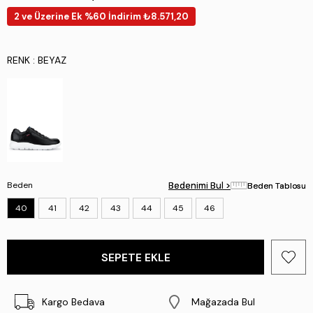
2 ve Üzerine Ek %60 İndirim ₺8.571,20
RENK
: BEYAZ
Beden
Bedenimi Bul >
Bedenimi Bul >
Beden Tablosu
Beden Tablosu
40
41
42
43
44
45
46
Kargo Bedava
Mağazada Bul