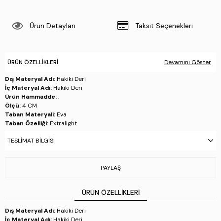
Ürün Detayları
Taksit Seçenekleri
ÜRÜN ÖZELLIKLERI
Devamını Göster
Dış Materyal Adı:
Hakiki Deri
İç Materyal Adı:
Hakiki Deri
Ürün Hammadde:
.
Ölçü:
4 CM
Taban Materyali:
Eva
Taban Özelliği:
Extralight
Taban Menşei:
İtalya'da üretilmiştir
TESLIMAT BILGISI
Üretim Yeri:
İspanya
Stok Kodu : 618 51314 ERK AYK Y25 BIANCO
PAYLAŞ
ÜRÜN ÖZELLIKLERI
Dış Materyal Adı:
Hakiki Deri
İç Materyal Adı:
Hakiki Deri