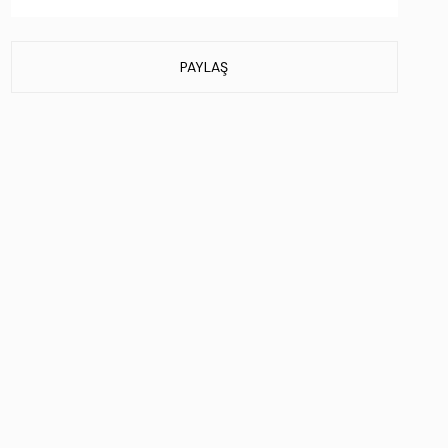
Taban Özelliği:
Extralight
Taban Menşei:
İtalya'da üretilmiştir
Üretim Yeri:
İspanya
PAYLAŞ
Stok Kodu : 618 63702 ERK AYK Y25 BLANCO