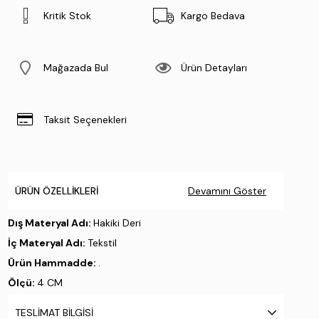
Kritik Stok
Kargo Bedava
Mağazada Bul
Ürün Detayları
Taksit Seçenekleri
ÜRÜN ÖZELLIKLERI
Devamını Göster
Dış Materyal Adı:
Hakiki Deri
İç Materyal Adı:
Tekstil
Ürün Hammadde:
.
Ölçü:
4 CM
Taban Materyali:
Eva
TESLIMAT BILGISI