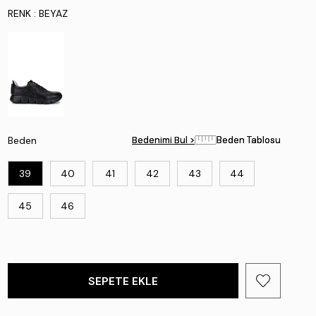
RENK
: BEYAZ
Beden
Bedenimi Bul >
Bedenimi Bul >
Beden Tablosu
Beden Tablosu
39
40
41
42
43
44
45
46