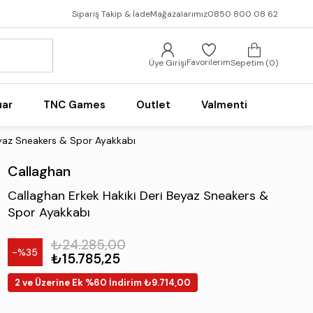
Sipariş Takip & İade
Mağazalarımız
0850 800 08 62
Favorilerim
Üye Girişi
Sepetim
0
uar
TNC Games
Outlet
Valmenti
eyaz Sneakers & Spor Ayakkabı
Callaghan
Callaghan Erkek Hakiki Deri Beyaz Sneakers &
Spor Ayakkabı
₺24.285,00
35
₺15.785,25
2 ve Üzerine Ek %60 İndirim ₺9.714,00