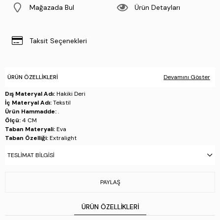
Mağazada Bul
Ürün Detayları
Taksit Seçenekleri
ÜRÜN ÖZELLIKLERI
Devamını Göster
Dış Materyal Adı:
Hakiki Deri
İç Materyal Adı:
Tekstil
Ürün Hammadde:
.
Ölçü:
4 CM
Taban Materyali:
Eva
Taban Özelliği:
Extralight
Taban Menşei:
İtalya'da üretilmiştir
TESLIMAT BILGISI
Üretim Yeri:
İspanya
Stok Kodu : 618 63702 ERK AYK Y25 NEGRO
PAYLAŞ
ÜRÜN ÖZELLIKLERI