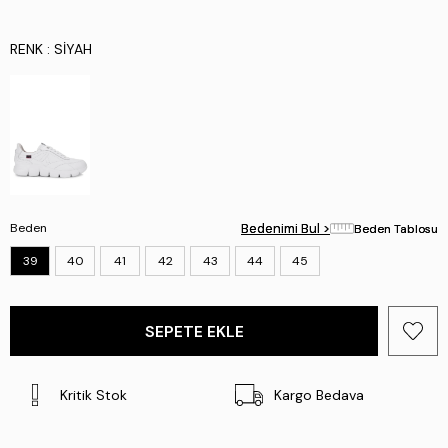
RENK
: SIYAH
Beden
Bedenimi Bul >
Bedenimi Bul >
Beden Tablosu
Beden Tablosu
39
40
41
42
43
44
45
Kritik Stok
Kargo Bedava