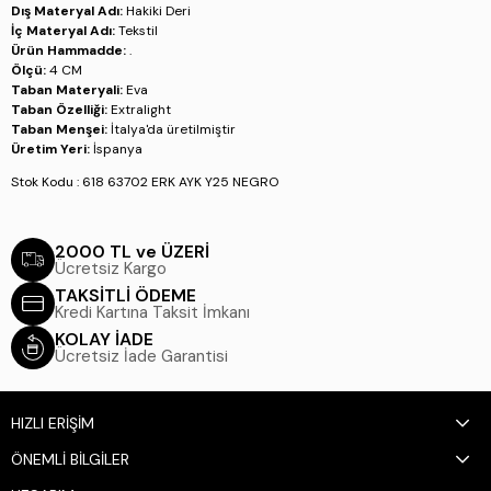
Dış Materyal Adı:
Hakiki Deri
İç Materyal Adı:
Tekstil
Ürün Hammadde:
.
Ölçü:
4 CM
Taban Materyali:
Eva
Taban Özelliği:
Extralight
Taban Menşei:
İtalya'da üretilmiştir
Üretim Yeri:
İspanya
Stok Kodu : 618 63702 ERK AYK Y25 NEGRO
2000 TL ve ÜZERİ
Ücretsiz Kargo
TAKSİTLİ ÖDEME
Kredi Kartına Taksit İmkanı
KOLAY İADE
Ücretsiz İade Garantisi
HIZLI ERİŞİM
ÖNEMLİ BİLGİLER