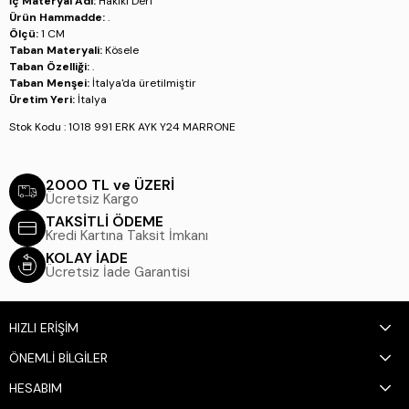
İç Materyal Adı:
Hakiki Deri
Ürün Hammadde:
.
Ölçü:
1 CM
Taban Materyali:
Kösele
Taban Özelliği:
.
Taban Menşei:
İtalya'da üretilmiştir
Üretim Yeri:
İtalya
Stok Kodu : 1018 991 ERK AYK Y24 MARRONE
2000 TL ve ÜZERİ
Ücretsiz Kargo
TAKSİTLİ ÖDEME
Kredi Kartına Taksit İmkanı
KOLAY İADE
Ücretsiz İade Garantisi
HIZLI ERİŞİM
ÖNEMLİ BİLGİLER
HESABIM