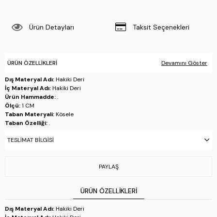
Ürün Detayları
Taksit Seçenekleri
ÜRÜN ÖZELLIKLERI
Devamını Göster
Dış Materyal Adı:
Hakiki Deri
İç Materyal Adı:
Hakiki Deri
Ürün Hammadde:
.
Ölçü:
1 CM
Taban Materyali:
Kösele
Taban Özelliği:
.
Taban Menşei:
İtalya'da üretilmiştir
TESLIMAT BILGISI
Üretim Yeri:
İtalya
Stok Kodu : 1018 991 ERK AYK Y24 MARRONE
PAYLAŞ
ÜRÜN ÖZELLIKLERI
Dış Materyal Adı:
Hakiki Deri