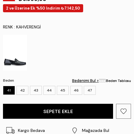
2 ve Üzerine Ek %50 İndirim ₺7.142,50
RENK
: KAHVERENGI
Beden
Bedenimi Bul >
Bedenimi Bul >
Beden Tablosu
Beden Tablosu
41
42
43
44
45
46
47
Kargo Bedava
Mağazada Bul