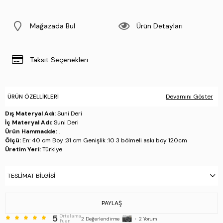
Mağazada Bul
Ürün Detayları
Taksit Seçenekleri
ÜRÜN ÖZELLIKLERI
Devamını Göster
Dış Materyal Adı:
Suni Deri
İç Materyal Adı:
Suni Deri
Ürün Hammadde:
.
Ölçü:
En: 40 cm Boy :31 cm Genişlik :10 3 bölmeli askı boy 120cm
Üretim Yeri:
Türkiye
Stok Kodu : 1012 2011 ERK CNT SK23/24 KAHVE FLTR
TESLIMAT BILGISI
PAYLAŞ
5
Ortalama
2
Değerlendirme
•
2
Yorum
Puan