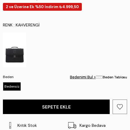
2 ve Üzerine Ek %50 İndirim ₺4.999,50
RENK
: KAHVERENGI
Beden
Bedenimi Bul >
Bedenimi Bul >
Beden Tablosu
Beden Tablosu
Bedensiz
Kritik Stok
Kargo Bedava