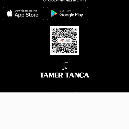
UYGULAMAMIZI İNDİRİN
BİZİ TAKİP EDİN
Çerez Yönetimi