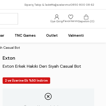
Sipariş Takip & İade
Mağazalarımız
0850 800 08 62
Favorilerim
Üye Girişi
Sepetim
0
uar
TNC Games
Outlet
Valmenti
ah Casual Bot
Exton
Exton Erkek Hakiki Deri Siyah Casual Bot
2 ve Üzerine Ek %50 İndirim