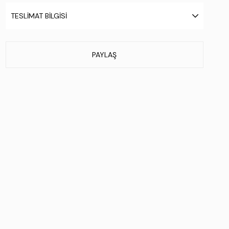
Taban Materyali:
Eva
TESLIMAT BILGISI
Taban Özelliği:
.
Taban Menşei:
İtalya'da üretilmiştir
Üretim Yeri:
İtalya
PAYLAŞ
Stok Kodu : 994 9255 ERK BOT K23/24 BLACK