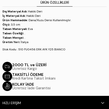
ÜRÜN ÖZELLIKLERI
Dış Materyal Adı:
Hakiki Deri
İç Materyal Adı:
Hakiki Deri
Ürün Hammadde:
Dana/Kuzu Derisi Kullanılmıştır.
Ölçü:
3,5 cm
Taban Materyali:
Eva
Taban Özelliği:
.
Taban Menşei:
.
Üretim Yeri:
İtalya
Stok Kodu : 510 FU0456 ERK AYK Y25 BIANCO
2000 TL ve ÜZERİ
Ücretsiz Kargo
TAKSİTLİ ÖDEME
Kredi Kartına Taksit İmkanı
KOLAY İADE
Ücretsiz İade Garantisi
HIZLI ERİŞİM