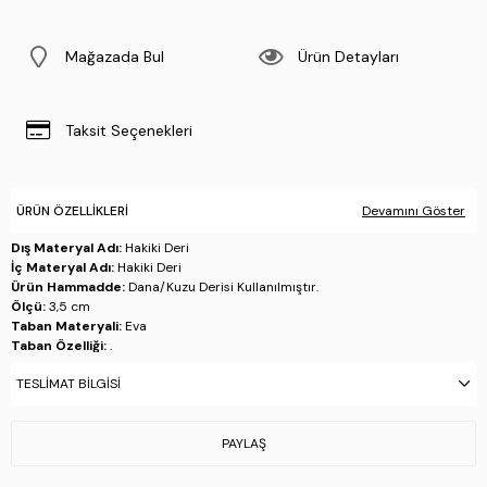
Mağazada Bul
Ürün Detayları
Taksit Seçenekleri
ÜRÜN ÖZELLIKLERI
Devamını Göster
Dış Materyal Adı:
Hakiki Deri
İç Materyal Adı:
Hakiki Deri
Ürün Hammadde:
Dana/Kuzu Derisi Kullanılmıştır.
Ölçü:
3,5 cm
Taban Materyali:
Eva
Taban Özelliği:
.
Taban Menşei:
.
TESLIMAT BILGISI
Üretim Yeri:
İtalya
Stok Kodu : 510 FU0456 ERK AYK Y25 BIANCO
PAYLAŞ