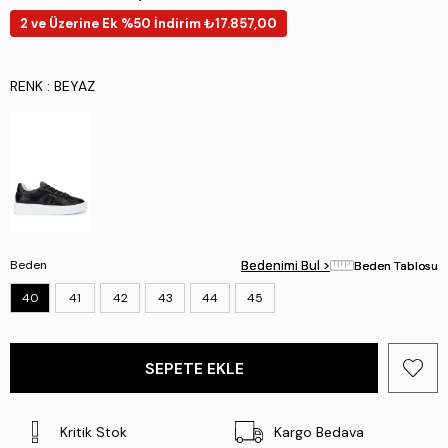
2 ve Üzerine Ek %50 İndirim ₺17.857,00
RENK
: BEYAZ
Beden
Bedenimi Bul >
Bedenimi Bul >
Beden Tablosu
Beden Tablosu
40
41
42
43
44
45
Kritik Stok
Kargo Bedava