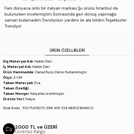
Fani dünyaca ünlü bir italyan markası.Şu ürünü İstanbul da
bulunurken incelemiştim.Sonrasında geri dönüş yapmağa
zaman bulamadım.Trendyolun yardımı ile ala bildim.Teşekkürler
Trendyol
ÜRÜN ÖZELLIKLERI
Dış Materyal Adı:
Hakiki Deri
İç Materyal Adı:
Hakiki Deri
Ürün Hammadde:
Dana/Kuzu Derisi Kullanılmıştır.
Ölçü:
3 CM
Taban Materyali:
Eva
Taban Özelliği:
.
Taban Menşei:
İtalya'da üretilmiştir
Üretim Yeri:
İtalya
Stok Kodu : 510 FU0827C ERK AYK Y24 NERO/BIANCO
2000 TL ve ÜZERİ
Ücretsiz Kargo