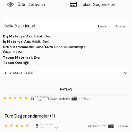
Ürün Detayları
Taksit Seçenekleri
ÜRÜN ÖZELLIKLERI
Devamını Göster
Dış Materyal Adı:
Hakiki Deri
İç Materyal Adı:
Hakiki Deri
Ürün Hammadde:
Dana/Kuzu Derisi Kullanılmıştır.
Ölçü:
3 CM
Taban Materyali:
Eva
Taban Özelliği:
.
Taban Menşei:
İtalya'da üretilmiştir
TESLIMAT BILGISI
Üretim Yeri:
İtalya
Stok Kodu : 510 FU0827C ERK AYK Y24 NERO/BIANCO
PAYLAŞ
5
Ortalama
1
Değerlendirme
•
1
Yorum
Puan
Tüm Değerlendirmeler (
1
)
5
Ortalama
1
Değerlendirme
•
1
Yorum
Puan