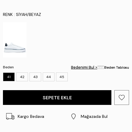
RENK
: SIYAH/BEYAZ
Beden
Bedenimi Bul >
Bedenimi Bul >
Beden Tablosu
Beden Tablosu
41
42
43
44
45
Kargo Bedava
Mağazada Bul