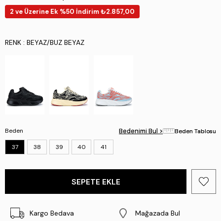
2 ve Üzerine Ek %50 İndirim ₺2.857,00
RENK
: BEYAZ/BUZ BEYAZ
Beden
Bedenimi Bul >
Bedenimi Bul >
Beden Tablosu
Beden Tablosu
37
38
39
40
41
Kargo Bedava
Mağazada Bul