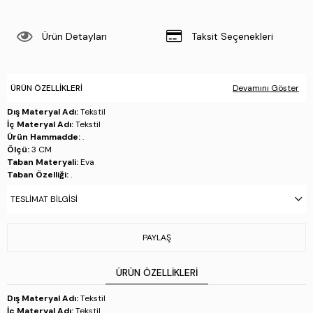
Ürün Detayları
Taksit Seçenekleri
ÜRÜN ÖZELLIKLERI
Devamını Göster
Dış Materyal Adı:
Tekstil
İç Materyal Adı:
Tekstil
Ürün Hammadde:
.
Ölçü:
3 CM
Taban Materyali:
Eva
Taban Özelliği:
.
Taban Menşei:
İtalya'da üretilmiştir
TESLIMAT BILGISI
Üretim Yeri:
İtalya
Stok Kodu : 1001 REX001 BN AYK Y24 WHITE/ICE
PAYLAŞ
ÜRÜN ÖZELLIKLERI
Dış Materyal Adı:
Tekstil
İç Materyal Adı:
Tekstil