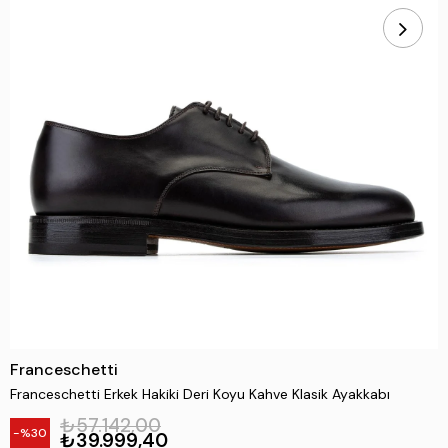
Franceschetti
Franceschetti Erkek Hakiki Deri Koyu Kahve Klasik Ayakkabı
₺57.142,00
30
₺39.999,40