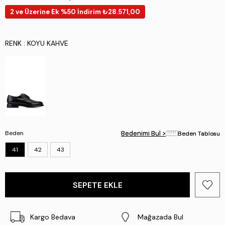
2 ve Üzerine Ek %50 İndirim ₺28.571,00
RENK
: KOYU KAHVE
Beden
Bedenimi Bul >
Bedenimi Bul >
Beden Tablosu
Beden Tablosu
41
42
43
Kargo Bedava
Mağazada Bul