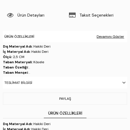
Ürün Detayları
Taksit Seçenekleri
ÜRÜN ÖZELLIKLERI
Devamını Göster
Dış Materyal Adı:
Hakiki Deri
İç Materyal Adı:
Hakiki Deri
Ölçü:
2,5 CM
Taban Materyali:
Kösele
Taban Özelliği:
.
Taban Menşei:
.
Üretim Yeri:
İtalya
TESLIMAT BILGISI
Stok Kodu : 981 0999002 ERK AYK Y26 TDM
PAYLAŞ
ÜRÜN ÖZELLIKLERI
Dış Materyal Adı:
Hakiki Deri
İç Materyal Adı:
Hakiki Deri