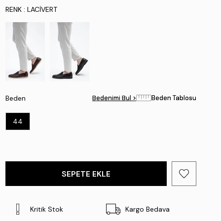
RENK
: LACIVERT
Beden
Bedenimi Bul >
Bedenimi Bul >
Beden Tablosu
Beden Tablosu
44
Kritik Stok
Kargo Bedava