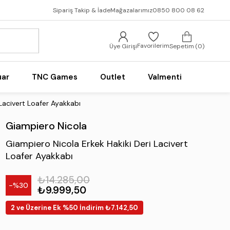
Sipariş Takip & İade
Mağazalarımız
0850 800 08 62
Favorilerim
Üye Girişi
Sepetim
0
uar
TNC Games
Outlet
Valmenti
Lacivert Loafer Ayakkabı
Giampiero Nicola
Giampiero Nicola Erkek Hakiki Deri Lacivert
Loafer Ayakkabı
₺14.285,00
30
₺9.999,50
2 ve Üzerine Ek %50 İndirim ₺7.142,50