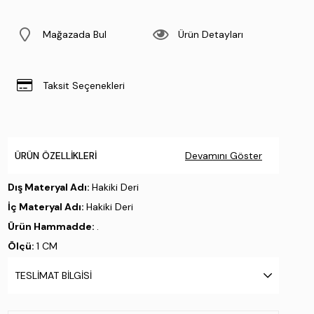
Mağazada Bul
Ürün Detayları
Taksit Seçenekleri
ÜRÜN ÖZELLIKLERI
Devamını Göster
Dış Materyal Adı:
Hakiki Deri
İç Materyal Adı:
Hakiki Deri
Ürün Hammadde:
.
Ölçü:
1 CM
Taban Materyali:
Hazır Taban
TESLIMAT BILGISI
Taban Özelliği:
.
Taban Menşei:
.