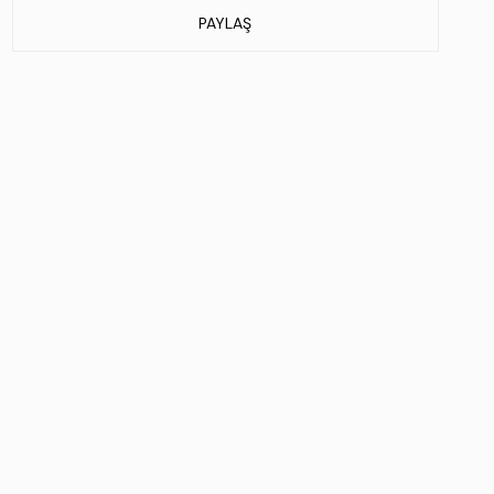
Üretim Yeri:
İtalya
PAYLAŞ
Stok Kodu : 664 L40233C ERK AYK Y23 NAVY