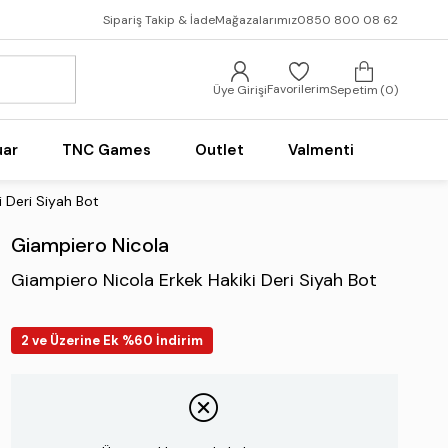
Sipariş Takip & İade
Mağazalarımız
0850 800 08 62
Favorilerim
Üye Girişi
Sepetim
0
uar
TNC Games
Outlet
Valmenti
 Deri Siyah Bot
Giampiero Nicola
Giampiero Nicola Erkek Hakiki Deri Siyah Bot
2 ve Üzerine Ek %60 İndirim