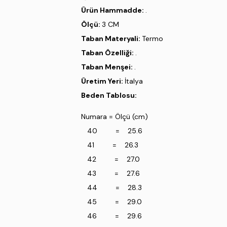
Ürün Hammadde:
.
Ölçü:
3 CM
Taban Materyali:
Termo
Taban Özelliği:
.
Taban Menşei:
.
Üretim Yeri:
İtalya
Beden Tablosu:
Numara = Ölçü (cm)
40 = 25.6
41 = 26.3
42 = 27.0
43 = 27.6
44 = 28.3
45 = 29.0
46 = 29.6