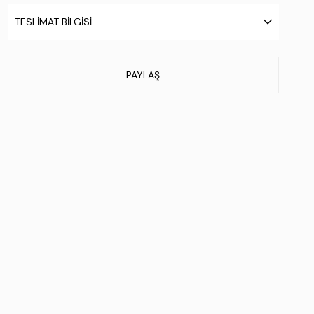
Taban Materyali:
Termo
TESLIMAT BILGISI
Taban Özelliği:
.
Taban Menşei:
.
Üretim Yeri:
İtalya
PAYLAŞ
Beden Tablosu:
Numara = Ölçü (cm)
40 = 25.6
41 = 26.3
42 = 27.0
43 = 27.6
44 = 28.3
45 = 29.0
46 = 29.6
Stok Kodu : 664 46521 ERK BOT SK25-26 NERO