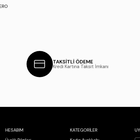
NERO
TAKSİTLİ ÖDEME
Kredi Kartına Taksit İmkanı
HESABIM
KATEGORİLER
UY