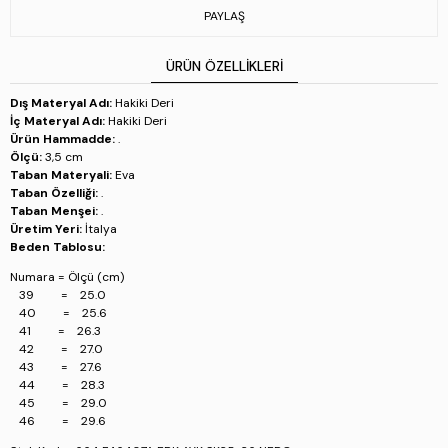
Numara = Ölçü (cm)
PAYLAŞ
39 = 25.0
40 = 25.6
41 = 26.3
ÜRÜN ÖZELLIKLERI
42 = 27.0
43 = 27.6
Dış Materyal Adı:
Hakiki Deri
44 = 28.3
İç Materyal Adı:
Hakiki Deri
45 = 29.0
Ürün Hammadde:
.
46 = 29.6
Ölçü:
3,5 cm
Taban Materyali:
Eva
Stok Kodu : 664 F46407A ERK AYK SK25-26 NERO
Taban Özelliği:
.
Taban Menşei:
.
Üretim Yeri:
İtalya
Beden Tablosu:
Numara = Ölçü (cm)
39 = 25.0
40 = 25.6
41 = 26.3
42 = 27.0
43 = 27.6
44 = 28.3
45 = 29.0
46 = 29.6