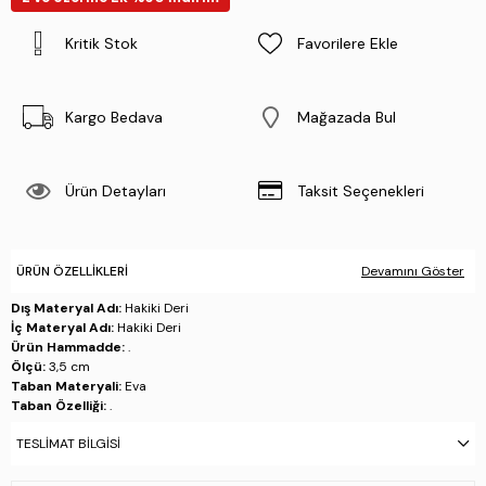
Kritik Stok
Favorilere Ekle
Kargo Bedava
Mağazada Bul
Ürün Detayları
Taksit Seçenekleri
ÜRÜN ÖZELLIKLERI
Devamını Göster
Dış Materyal Adı:
Hakiki Deri
İç Materyal Adı:
Hakiki Deri
Ürün Hammadde:
.
Ölçü:
3,5 cm
Taban Materyali:
Eva
Taban Özelliği:
.
Taban Menşei:
.
TESLIMAT BILGISI
Üretim Yeri:
İtalya
Beden Tablosu: