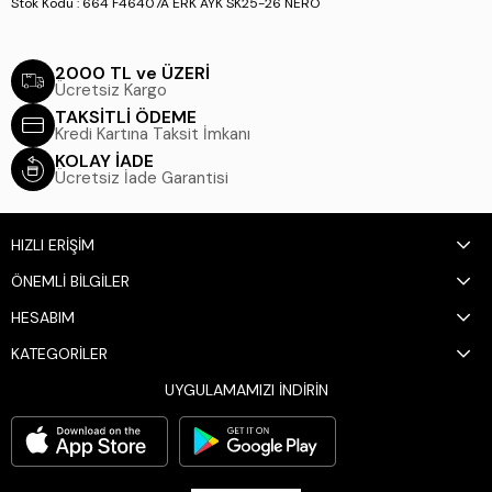
Stok Kodu : 664 F46407A ERK AYK SK25-26 NERO
2000 TL ve ÜZERİ
Ücretsiz Kargo
TAKSİTLİ ÖDEME
Kredi Kartına Taksit İmkanı
KOLAY İADE
Ücretsiz İade Garantisi
HIZLI ERİŞİM
ÖNEMLİ BİLGİLER
HESABIM
KATEGORİLER
UYGULAMAMIZI İNDİRİN