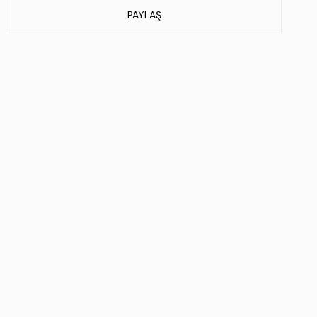
PAYLAŞ
Stok Kodu : 664 47007B ERK AYK Y26 PINO