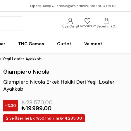
Sipariş Takip & İade
Mağazalarımız
0850 800 08 62
Favorilerim
Üye Girişi
Sepetim
0
uar
TNC Games
Outlet
Valmenti
i Yeşil Loafer Ayakkabı
Giampiero Nicola
Giampiero Nicola Erkek Hakiki Deri Yeşil Loafer
Ayakkabı
₺28.570,00
30
₺19.999,00
2 ve Üzerine Ek %50 İndirim ₺14.285,00