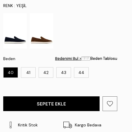
RENK
: YEŞIL
Beden
Bedenimi Bul >
Bedenimi Bul >
Beden Tablosu
Beden Tablosu
40
41
42
43
44
Kritik Stok
Kargo Bedava