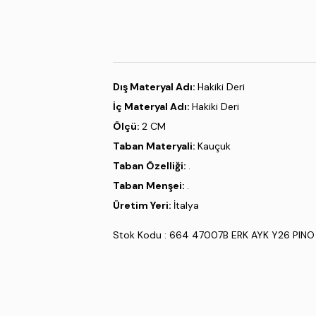
Dış Materyal Adı:
Hakiki Deri
İç Materyal Adı:
Hakiki Deri
Ölçü:
2 CM
Taban Materyali:
Kauçuk
Taban Özelliği:
.
Taban Menşei:
.
Üretim Yeri:
İtalya
Stok Kodu : 664 47007B ERK AYK Y26 PINO