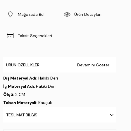
Mağazada Bul
Ürün Detayları
Taksit Seçenekleri
ÜRÜN ÖZELLIKLERI
Devamını Göster
Dış Materyal Adı:
Hakiki Deri
İç Materyal Adı:
Hakiki Deri
Ölçü:
2 CM
Taban Materyali:
Kauçuk
Taban Özelliği:
.
TESLIMAT BILGISI
Taban Menşei:
.
Üretim Yeri:
İtalya