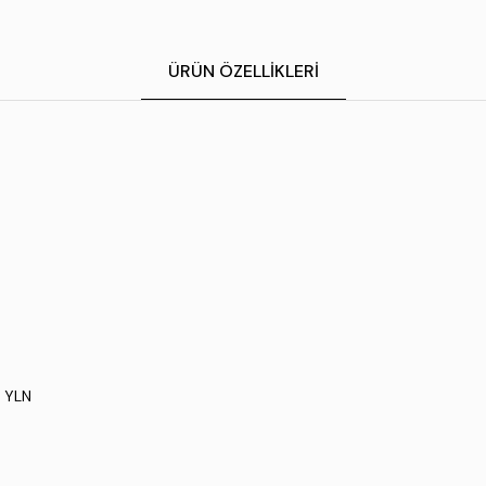
ÜRÜN ÖZELLIKLERI
H YLN