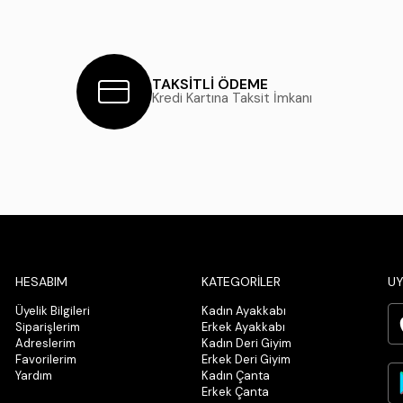
TAKSİTLİ ÖDEME
Kredi Kartına Taksit İmkanı
HESABIM
KATEGORİLER
UY
Üyelik Bilgileri
Kadın Ayakkabı
Siparişlerim
Erkek Ayakkabı
Adreslerim
Kadın Deri Giyim
Favorilerim
Erkek Deri Giyim
Yardım
Kadın Çanta
Erkek Çanta