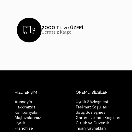
2000 TL ve ÜZERİ
Ücretsiz Kargo
HIZLI ERİŞİM
ÖNEMLİ BİLGİLER
Anasayfa
Üyelik Sözleşmesi
Hakkımızda
Teslimat Koşulları
Kampanyalar
Satış Sözleşmesi
Mağazalarımız
Garanti ve İade Koşulları
Üyelik
Gizlilik ve Güvenlik
Franchise
İnsan Kaynakları