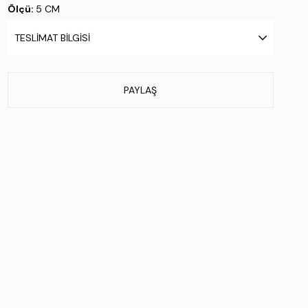
Ölçü:
5 CM
Taban Materyali:
Termolight
TESLIMAT BILGISI
Taban Özelliği:
Livetech
Taban Menşei:
İtalya'da üretilmiştir
Üretim Yeri:
Türkiye
PAYLAŞ
Stok Kodu : 231 1059 BN BOT SK23/24 SIYAH YLN