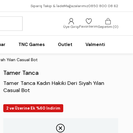
Sipariş Takip & İade
Mağazalarımız
0850 800 08 62
Favorilerim
Üye Girişi
Sepetim
0
uar
TNC Games
Outlet
Valmenti
yah Yılan Casual Bot
Tamer Tanca
Tamer Tanca Kadın Hakiki Deri Siyah Yılan
Casual Bot
2 ve Üzerine Ek %60 İndirim