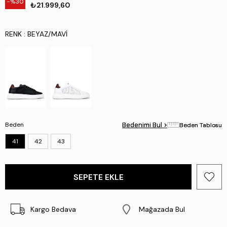
30
₺21.999,60
RENK
: BEYAZ/MAVI
Beden
Bedenimi Bul >
Bedenimi Bul >
Beden Tablosu
Beden Tablosu
41
42
43
Kargo Bedava
Mağazada Bul