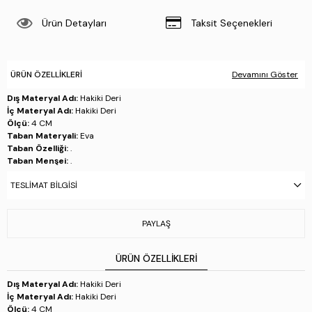
Ürün Detayları
Taksit Seçenekleri
ÜRÜN ÖZELLIKLERI
Devamını Göster
Dış Materyal Adı:
Hakiki Deri
İç Materyal Adı:
Hakiki Deri
Ölçü:
4 CM
Taban Materyali:
Eva
Taban Özelliği:
.
Taban Menşei:
.
Üretim Yeri:
İtalya
TESLIMAT BILGISI
Stok Kodu : 1040 92S3913 ERK AYK Y26 BIANCO/BLU
PAYLAŞ
ÜRÜN ÖZELLIKLERI
Dış Materyal Adı:
Hakiki Deri
İç Materyal Adı:
Hakiki Deri
Ölçü:
4 CM