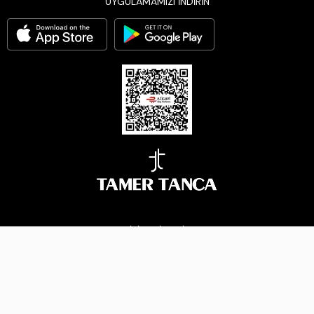
UYGULAMAMIZI İNDİRİN
BİZİ TAKİP EDİN
Çerez Yönetimi