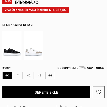
30
₺19.999,70
2 ve Üzerine Ek %50 İndirim ₺14.285,50
RENK
: KAHVERENGI
Beden
Bedenimi Bul >
Bedenimi Bul >
Beden Tablosu
Beden Tablosu
40
41
42
43
44