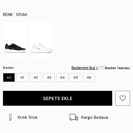
RENK
: SIYAH
Beden
Bedenimi Bul >
Bedenimi Bul >
Beden Tablosu
Beden Tablosu
40
41
42
43
44
45
46
Kritik Stok
Kargo Bedava