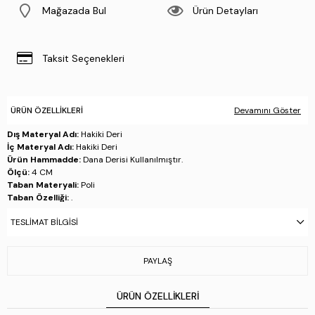
Mağazada Bul
Ürün Detayları
Taksit Seçenekleri
ÜRÜN ÖZELLIKLERI
Devamını Göster
Dış Materyal Adı:
Hakiki Deri
İç Materyal Adı:
Hakiki Deri
Ürün Hammadde:
Dana Derisi Kullanılmıştır.
Ölçü:
4 CM
Taban Materyali:
Poli
Taban Özelliği:
.
Taban Menşei:
.
TESLIMAT BILGISI
Üretim Yeri:
İtalya
Stok Kodu : 1040 95J2302 ERK AYK SK25-26 NERO
PAYLAŞ
ÜRÜN ÖZELLIKLERI