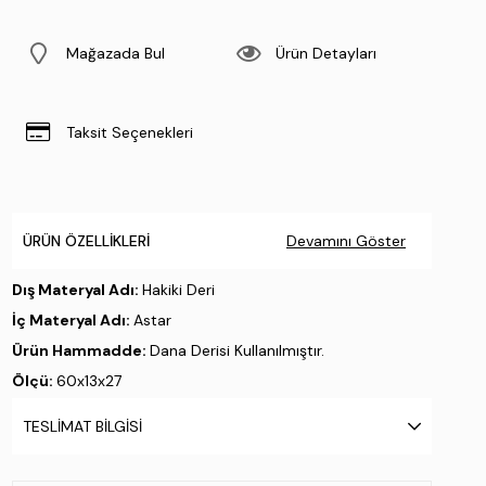
Mağazada Bul
Ürün Detayları
Taksit Seçenekleri
ÜRÜN ÖZELLIKLERI
Devamını Göster
Dış Materyal Adı:
Hakiki Deri
İç Materyal Adı:
Astar
Ürün Hammadde:
Dana Derisi Kullanılmıştır.
Ölçü:
60x13x27
Üretim Yeri:
İtalya
TESLIMAT BILGISI
Stok Kodu : 1040 01DOL002 BN CNT SK25-26 NERO