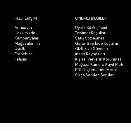
HIZLI ERİŞİM
ÖNEMLİ BİLGİLER
Anasayfa
Üyelik Sözleşmesi
Hakkımızda
Teslimat Koşulları
Kampanyalar
Satış Sözleşmesi
Mağazalarımız
Garanti ve İade Koşulları
Üyelik
Gizlilik ve Güvenlik
Franchise
İnsan Kaynakları
İletişim
Kişisel Verilerin Korunması
Mağaza Kamera Kayıt Metni
ETK Bilgilendirme Metni
Sıkça Sorulan Sorular
© 2026 Tüm Hakları Saklıdır. Kopyalanamaz.