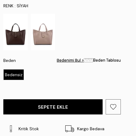
RENK
: SIYAH
Beden
Bedenimi Bul >
Bedenimi Bul >
Beden Tablosu
Beden Tablosu
Bedensiz
Kritik Stok
Kargo Bedava