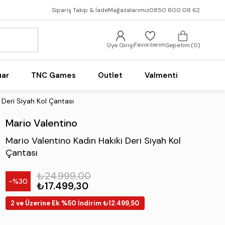
Sipariş Takip & İade
Mağazalarımız
0850 800 08 62
Favorilerim
Üye Girişi
Sepetim
0
uar
TNC Games
Outlet
Valmenti
 Deri Siyah Kol Çantası
Mario Valentino
Mario Valentino Kadın Hakiki Deri Siyah Kol
Çantası
₺24.999,00
30
₺17.499,30
2 ve Üzerine Ek %50 İndirim ₺12.499,50