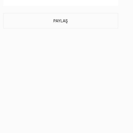
Taban Menşei:
.
Üretim Yeri:
İtalya
PAYLAŞ
Stok Kodu : 1020 550360 BN BOT SK23/24 BLACK