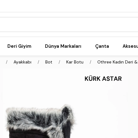
Deri Giyim
Dünya Markaları
Çanta
Akses
Ayakkabı
Bot
Kar Botu
Othree Kadın Deri & 