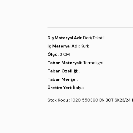
Dış Materyal Adı:
Deri/Tekstil
İç Materyal Adı:
Kürk
Ölçü:
3 CM
Taban Materyali:
Termolight
Taban Özelliği:
.
Taban Menşei:
.
Üretim Yeri:
İtalya
Stok Kodu : 1020 550360 BN BOT SK23/24