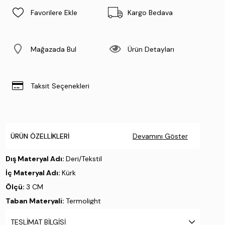
Favorilere Ekle
Kargo Bedava
Mağazada Bul
Ürün Detayları
Taksit Seçenekleri
ÜRÜN ÖZELLIKLERI
Devamını Göster
Dış Materyal Adı:
Deri/Tekstil
İç Materyal Adı:
Kürk
Ölçü:
3 CM
Taban Materyali:
Termolight
Taban Özelliği:
.
TESLIMAT BILGISI