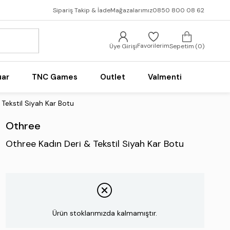
Sipariş Takip & İade
Mağazalarımız
0850 800 08 62
Favorilerim
Üye Girişi
Sepetim
0
uar
TNC Games
Outlet
Valmenti
Tekstil Siyah Kar Botu
Othree
Othree Kadın Deri & Tekstil Siyah Kar Botu
Ürün stoklarımızda kalmamıştır.