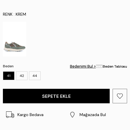
RENK
: KREM
Beden
Bedenimi Bul >
Bedenimi Bul >
Beden Tablosu
Beden Tablosu
41
42
44
Kargo Bedava
Mağazada Bul