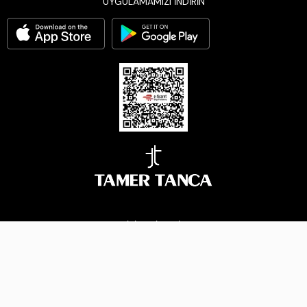
UYGULAMAMIZI İNDİRİN
BİZİ TAKİP EDİN
Çerez Yönetimi