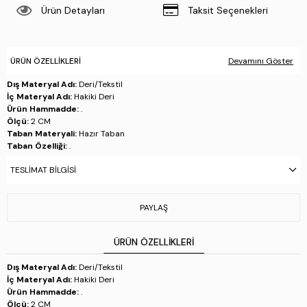
Ürün Detayları
Taksit Seçenekleri
ÜRÜN ÖZELLIKLERI
Devamını Göster
Dış Materyal Adı:
Deri/Tekstil
İç Materyal Adı:
Hakiki Deri
Ürün Hammadde:
.
Ölçü:
2 CM
Taban Materyali:
Hazır Taban
Taban Özelliği:
.
Taban Menşei:
İtalya'da üretilmiştir
TESLIMAT BILGISI
Üretim Yeri:
İtalya
Stok Kodu : 1022 16550 ERK AYK Y24 CREMA
PAYLAŞ
ÜRÜN ÖZELLIKLERI
Dış Materyal Adı:
Deri/Tekstil
İç Materyal Adı:
Hakiki Deri
Ürün Hammadde:
.
Ölçü:
2 CM