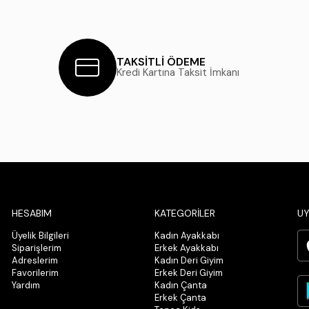
TAKSİTLİ ÖDEME
Kredi Kartına Taksit İmkanı
HESABIM
KATEGORİLER
UY
Üyelik Bilgileri
Kadın Ayakkabı
Siparişlerim
Erkek Ayakkabı
Adreslerim
Kadın Deri Giyim
Favorilerim
Erkek Deri Giyim
Yardım
Kadın Çanta
Erkek Çanta