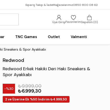
Sipariş Takip & İade
Mağazalarımız
0850 800 08 62
Favorilerim
Üye Girişi
Sepetim
0
uar
TNC Games
Outlet
Valmenti
aki Sneakers & Spor Ayakkabı
Redwood
Redwood Erkek Hakiki Deri Haki Sneakers &
Spor Ayakkabı
₺9.999,00
30
₺6.999,30
2 ve Üzerine Ek %50 İndirim ₺4.999,50