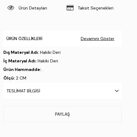
Ürün Detayları
Taksit Seçenekleri
ÜRÜN ÖZELLIKLERI
Devamını Göster
Dış Materyal Adı:
Hakiki Deri
İç Materyal Adı:
Hakiki Deri
Ürün Hammadde:
.
Ölçü:
2 CM
Taban Materyali:
Hazır Taban
TESLIMAT BILGISI
Taban Özelliği:
.
Taban Menşei:
İtalya'da üretilmiştir
Üretim Yeri:
İtalya
PAYLAŞ
Stok Kodu : 1022 16506 ERK AYK Y24 MILITARE