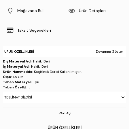
Mağazada Bul
Ürün Detayları
Taksit Seçenekleri
ÜRÜN ÖZELLIKLERI
Devamını Göster
Dış Materyal Adı:
Hakiki Deri
İç Materyal Adı:
Hakiki Deri
Ürün Hammadde:
Keçi/İnek Derisi Kullanılmıştır.
Ölçü:
1,5 CM
Taban Materyali:
Tpu
Taban Özelliği:
.
Taban Menşei:
.
TESLIMAT BILGISI
Üretim Yeri:
Yunanistan
Beden Tablosu:
Numara = Ölçü (cm)
PAYLAŞ
36 = 23.7
37 = 24.3
38 = 25.0
ÜRÜN ÖZELLIKLERI