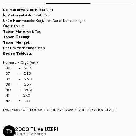
39 = 25.7
40 = 26.3
Dış Materyal Adı:
Hakiki Deri
41 = 27.0
İç Materyal Adı:
Hakiki Deri
42 = 27.7
Ürün Hammadde:
Keçi/İnek Derisi Kullanılmıştır.
Ölçü:
1,5 CM
Stok Kodu : 611 H10055-B01 BN AYK SK25-26 BITTER CHOCOLATE
Taban Materyali:
Tpu
Taban Özelliği:
.
Taban Menşei:
.
Üretim Yeri:
Yunanistan
Beden Tablosu:
Numara = Ölçü (cm)
36 = 23.7
37 = 24.3
38 = 25.0
39 = 25.7
40 = 26.3
41 = 27.0
42 = 27.7
Stok Kodu : 611 H10055-B01 BN AYK SK25-26 BITTER CHOCOLATE
2000 TL ve ÜZERİ
Ücretsiz Kargo