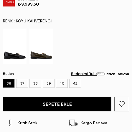
30
₺9.999,50
RENK
: KOYU KAHVERENGI
Beden
Bedenimi Bul >
Bedenimi Bul >
Beden Tablosu
Beden Tablosu
36
37
38
39
40
42
Kritik Stok
Kargo Bedava