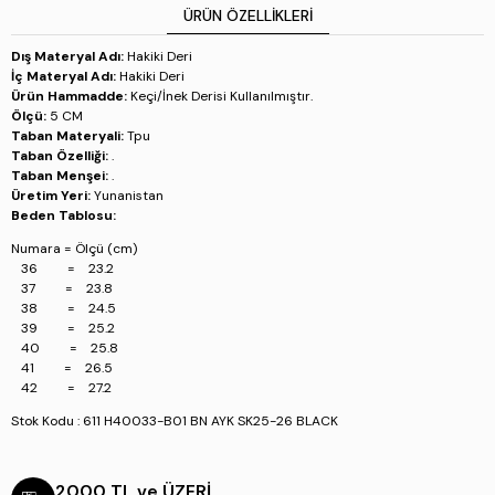
38 = 24.5
ÜRÜN ÖZELLIKLERI
39 = 25.2
40 = 25.8
Dış Materyal Adı:
Hakiki Deri
41 = 26.5
İç Materyal Adı:
Hakiki Deri
42 = 27.2
Ürün Hammadde:
Keçi/İnek Derisi Kullanılmıştır.
Ölçü:
5 CM
Stok Kodu : 611 H40033-B01 BN AYK SK25-26 BLACK
Taban Materyali:
Tpu
Taban Özelliği:
.
Taban Menşei:
.
Üretim Yeri:
Yunanistan
Beden Tablosu:
Numara = Ölçü (cm)
36 = 23.2
37 = 23.8
38 = 24.5
39 = 25.2
40 = 25.8
41 = 26.5
42 = 27.2
Stok Kodu : 611 H40033-B01 BN AYK SK25-26 BLACK
2000 TL ve ÜZERİ