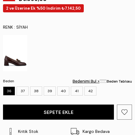
2 ve Üzerine Ek %50 İndirim ₺7.142,50
RENK
: SIYAH
Beden
Bedenimi Bul >
Bedenimi Bul >
Beden Tablosu
Beden Tablosu
36
37
38
39
40
41
42
Kritik Stok
Kargo Bedava