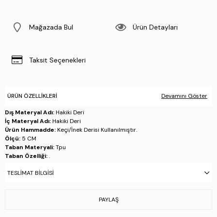
Mağazada Bul
Ürün Detayları
Taksit Seçenekleri
ÜRÜN ÖZELLIKLERI
Devamını Göster
Dış Materyal Adı:
Hakiki Deri
İç Materyal Adı:
Hakiki Deri
Ürün Hammadde:
Keçi/İnek Derisi Kullanılmıştır.
Ölçü:
5 CM
Taban Materyali:
Tpu
Taban Özelliği:
.
Taban Menşei:
.
TESLIMAT BILGISI
Üretim Yeri:
Yunanistan
Beden Tablosu:
Numara = Ölçü (cm)
PAYLAŞ
36 = 23.2
37 = 23.8