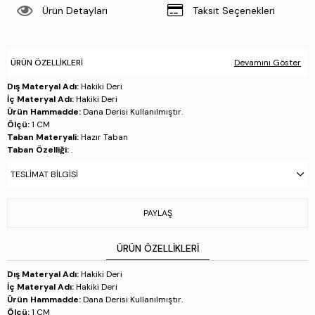
Ürün Detayları
Taksit Seçenekleri
ÜRÜN ÖZELLIKLERI
Devamını Göster
Dış Materyal Adı:
Hakiki Deri
İç Materyal Adı:
Hakiki Deri
Ürün Hammadde:
Dana Derisi Kullanılmıştır.
Ölçü:
1 CM
Taban Materyali:
Hazır Taban
Taban Özelliği:
.
Taban Menşei:
.
TESLIMAT BILGISI
Üretim Yeri:
İtalya
Stok Kodu : 668 269 ERK AYK Y23 LACI SUET
PAYLAŞ
ÜRÜN ÖZELLIKLERI
Dış Materyal Adı:
Hakiki Deri
İç Materyal Adı:
Hakiki Deri
Ürün Hammadde:
Dana Derisi Kullanılmıştır.
Ölçü:
1 CM