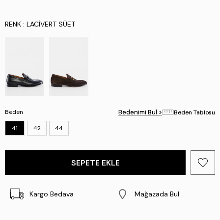
RENK
: LACIVERT SÜET
Beden
Bedenimi Bul >
Bedenimi Bul >
Beden Tablosu
Beden Tablosu
41
42
44
Kargo Bedava
Mağazada Bul