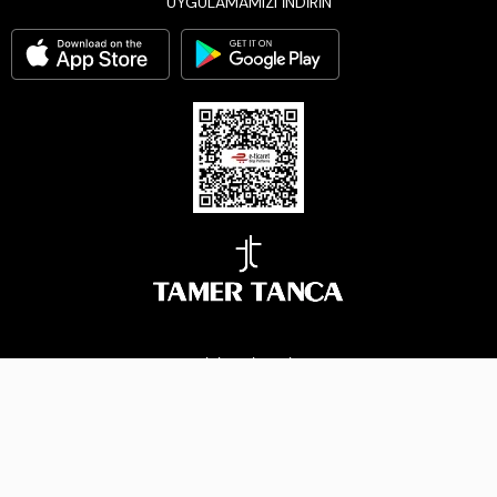
UYGULAMAMIZI İNDİRİN
BİZİ TAKİP EDİN
Çerez Yönetimi