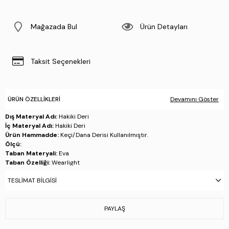
Mağazada Bul
Ürün Detayları
Taksit Seçenekleri
ÜRÜN ÖZELLIKLERI
Devamını Göster
Dış Materyal Adı:
Hakiki Deri
İç Materyal Adı:
Hakiki Deri
Ürün Hammadde:
Keçi/Dana Derisi Kullanılmıştır.
Ölçü:
Taban Materyali:
Eva
Taban Özelliği:
Wearlight
Taban Menşei:
İtalya'da üretilmiştir
TESLIMAT BILGISI
Üretim Yeri:
İtalya
Stok Kodu : 668 266 ERK AYK SK25-26 NERO
PAYLAŞ