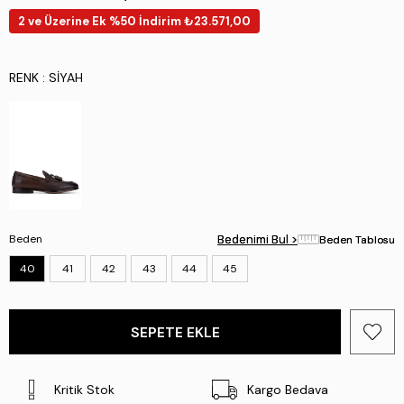
2 ve Üzerine Ek %50 İndirim ₺23.571,00
RENK
: SIYAH
Beden
Bedenimi Bul >
Bedenimi Bul >
Beden Tablosu
Beden Tablosu
40
41
42
43
44
45
Kritik Stok
Kargo Bedava