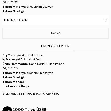
Ölçü:
2 CM
Taban Materyali:
Kösele Enjeksiyon
Taban Özelliği:
.
Taban Menşei:
.
TESLIMAT BILGISI
Üretim Yeri:
İtalya
Stok Kodu : 668 1460 ERK AYK Y25 NERO
PAYLAŞ
ÜRÜN ÖZELLIKLERI
Dış Materyal Adı:
Hakiki Deri
İç Materyal Adı:
Hakiki Deri
Ürün Hammadde:
Dana Derisi Kullanılmıştır.
Ölçü:
2 CM
Taban Materyali:
Kösele Enjeksiyon
Taban Özelliği:
.
Taban Menşei:
.
Üretim Yeri:
İtalya
Stok Kodu : 668 1460 ERK AYK Y25 NERO
2000 TL ve ÜZERİ