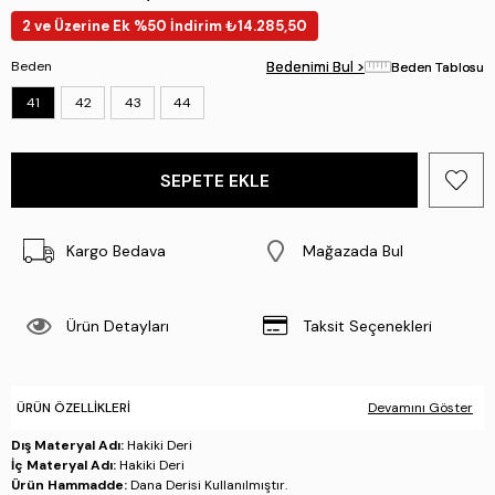
2 ve Üzerine Ek %50 İndirim ₺14.285,50
Beden
Bedenimi Bul >
Bedenimi Bul >
Beden Tablosu
Beden Tablosu
41
42
43
44
Kargo Bedava
Mağazada Bul
Ürün Detayları
Taksit Seçenekleri
ÜRÜN ÖZELLIKLERI
Devamını Göster
Dış Materyal Adı:
Hakiki Deri
İç Materyal Adı:
Hakiki Deri
Ürün Hammadde:
Dana Derisi Kullanılmıştır.