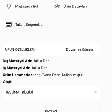
Mağazada Bul
Ürün Detayları
Taksit Seçenekleri
ÜRÜN ÖZELLIKLERI
Devamını Göster
Dış Materyal Adı:
Hakiki Deri
İç Materyal Adı:
Hakiki Deri
Ürün Hammadde:
Keçi/Dana Derisi Kullanılmıştır.
Ölçü:
Taban Materyali:
Eva
TESLIMAT BILGISI
Taban Özelliği:
Wearlight
Taban Menşei:
İtalya'da üretilmiştir
Üretim Yeri:
İtalya
PAYLAŞ