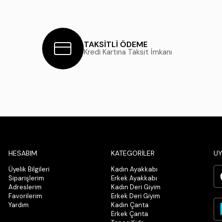
TAKSİTLİ ÖDEME
Kredi Kartına Taksit İmkanı
HESABIM
KATEGORİLER
UY
Üyelik Bilgileri
Kadın Ayakkabı
Siparişlerim
Erkek Ayakkabı
Adreslerim
Kadın Deri Giyim
Favorilerim
Erkek Deri Giyim
Yardım
Kadın Çanta
Erkek Çanta