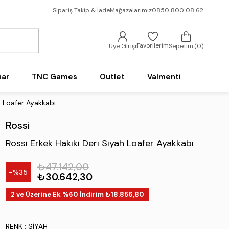
Sipariş Takip & İade
Mağazalarımız
0850 800 08 62
Favorilerim
Üye Girişi
Sepetim
0
uar
TNC Games
Outlet
Valmenti
h Loafer Ayakkabı
Rossi
Rossi Erkek Hakiki Deri Siyah Loafer Ayakkabı
₺47.142,00
35
₺30.642,30
2 ve Üzerine Ek %60 İndirim ₺18.856,80
RENK
: SIYAH