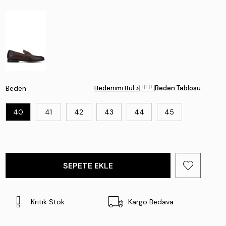
Beden
Bedenimi Bul >
Bedenimi Bul >
Beden Tablosu
Beden Tablosu
40
41
42
43
44
45
Kritik Stok
Kargo Bedava